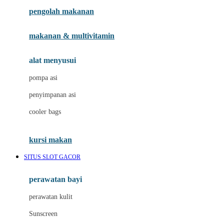
pengolah makanan
Joolz
Jujube
makanan & multivitamin
K
alat menyusui
Kiddycuts
pompa asi
Kumon
penyimpanan asi
L
cooler bags
Leapfrog
kursi makan
Leclerc
SITUS SLOT GACOR
Lee Vierra
Lillebaby
perawatan bayi
Little Bird Told Me
perawatan kulit
Little Miss Janis
Sunscreen