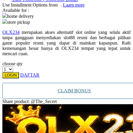
Use Installment Options from
.
Laarn more
Xootz
Available for :
home delivery
Y
store pickup
Yamatoya
OLX234
merupakan akses alternatif slot online yang selalu aktif
tanpa gangguan menyediakan slot88 resmi dan berbagai pilihan
Z
game populer resmi yang dapat di mainkan kapanpun. Raih
kemenangan besar hanya di OLX234 tempat yang tepat untuk
Zaxy
mencari cuan.
Zoggs
choose qty
DAFTAR
LOGIN
0-9
4Moms
CLAIM BONUS
59S
Share product: @The_Secret