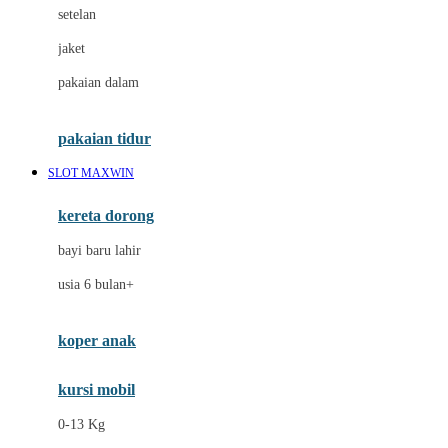
Dae Organics
setelan
Docare
jaket
Doona
pakaian dalam
Down To Earth
Drew
pakaian tidur
Dr. Brown's
SLOT MAXWIN
E
kereta dorong
ELC
bayi baru lahir
Ergobaby
usia 6 bulan+
Expert Care
koper anak
Ezyroller
kursi mobil
F
0-13 Kg
Felt So Sweet