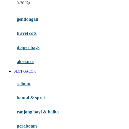
0-36 Kg
Fisher Price
Flipper
gendongan
Friends Of Sally
travel cots
G
diaper bags
Gb
Geko
aksesoris
Graco
SLOT GACOR
Gund
selimut
H
bantal & sprei
Habbie
Haenim
ranjang bayi & balita
Happy Horse
perabotan