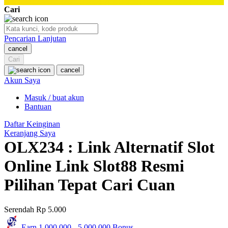
Twistshake
Cari
TY Toys
Pencarian Lanjutan
U
cancel
Cari
cancel
Akun Saya
V
Masuk / buat akun
Veja
Bantuan
Vitaflow
Daftar Keinginan
Keranjang Saya
Vtech
OLX234 : Link Alternatif Slot
W
Online Link Slot88 Resmi
Waterland
Pilihan Tepat Cari Cuan
Wellness
Serendah
Rp 5.000
X
Earn
1.000.000
-
5.000.000
Bonus