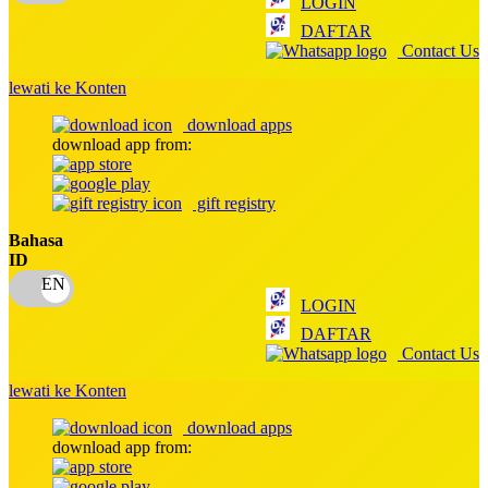
LOGIN
Q
DAFTAR
Contact Us
QV Baby
lewati ke Konten
R
download apps
Real Shades
download app from:
Red Castle
gift registry
Ribbon Madness
Bahasa
ID
S
Sebamed
LOGIN
DAFTAR
Silver Cross
Contact Us
Simply Idea
lewati ke Konten
Skip Hop
download apps
download app from:
Spectra