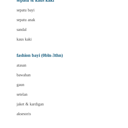
sepatu & kaus kaki
Bio Oil
sepatu bayi
Biolane
sepatu anak
Bite Fighters
sandal
Bizzi Growin
kaus kaki
Blackmores
fashion bayi (0bln-3thn)
Blooming Marvellous
atasan
Bonnels
bawahan
Bravado
gaun
Bruder
setelan
Brush Baby
jaket & kardigan
Buds Organics
aksesoris
Bugaboo
Buggygear