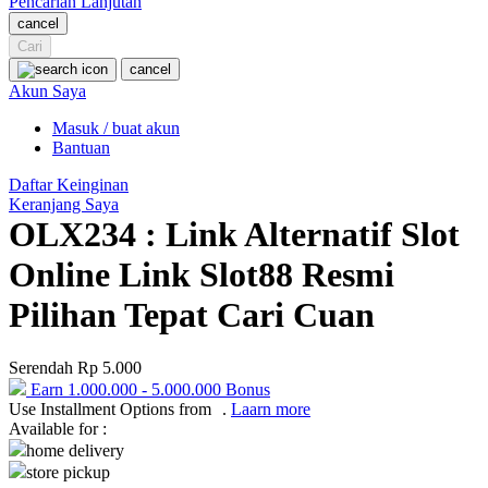
Pencarian Lanjutan
Twistshake
cancel
Cari
TY Toys
cancel
Akun Saya
U
Masuk / buat akun
Bantuan
Daftar Keinginan
V
Keranjang Saya
OLX234 : Link Alternatif Slot
Veja
Online Link Slot88 Resmi
Vitaflow
Vtech
Pilihan Tepat Cari Cuan
W
Serendah
Rp 5.000
Waterland
Earn
1.000.000
-
5.000.000
Bonus
Use Installment Options from
.
Laarn more
Wellness
Available for :
home delivery
X
store pickup