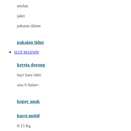
Dae Organics
setelan
Docare
jaket
Doona
pakaian dalam
Down To Earth
Drew
pakaian tidur
Dr. Brown's
SLOT MAXWIN
E
kereta dorong
ELC
bayi baru lahir
Ergobaby
usia 6 bulan+
Expert Care
koper anak
Ezyroller
kursi mobil
F
0-13 Kg
Felt So Sweet