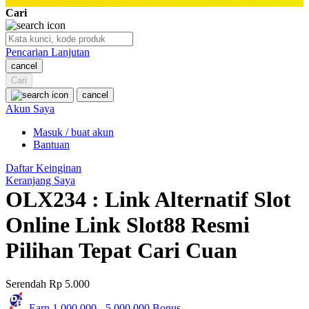
Twistshake
Cari
TY Toys
Pencarian Lanjutan
U
cancel
Cari
cancel
Akun Saya
V
Masuk / buat akun
Veja
Bantuan
Vitaflow
Daftar Keinginan
Keranjang Saya
Vtech
OLX234 : Link Alternatif Slot
W
Online Link Slot88 Resmi
Waterland
Pilihan Tepat Cari Cuan
Wellness
Serendah
Rp 5.000
X
Earn
1.000.000
-
5.000.000
Bonus