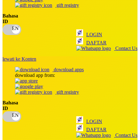
Squishmallows
gift registry
Starbooks
Bahasa
ID
Stick-O
Stokke
LOGIN
DAFTAR
Sudocrem
Contact Us
Sumimo
lewati ke Konten
Sunnylife
download apps
Sun-Staches
download app from:
Swimava
gift registry
T
Bahasa
ID
Tommee Tippee
Trunki
LOGIN
DAFTAR
Tutti Bambini
Contact Us