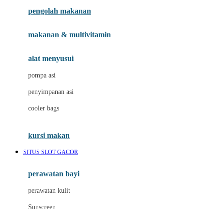
pengolah makanan
Joolz
Jujube
makanan & multivitamin
K
alat menyusui
Kiddycuts
pompa asi
Kumon
penyimpanan asi
L
cooler bags
Leapfrog
kursi makan
Leclerc
SITUS SLOT GACOR
Lee Vierra
Lillebaby
perawatan bayi
Little Bird Told Me
perawatan kulit
Little Miss Janis
Sunscreen