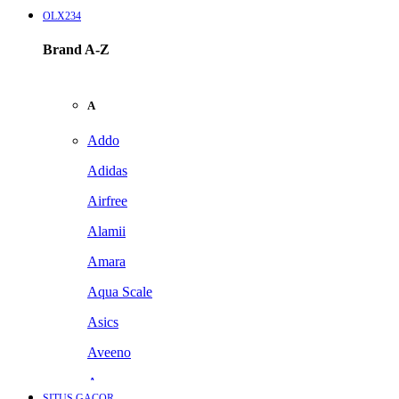
OLX234
Brand A-Z
A
Addo
Adidas
Airfree
Alamii
Amara
Aqua Scale
Asics
Aveeno
Awan
SITUS GACOR