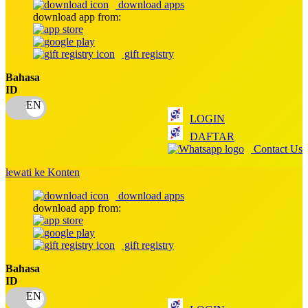
download apps
download app from:
Oh Ma Grain
Okiedog
gift registry
P
Bahasa
ID
Peachy
LOGIN
Phil & Ted's
DAFTAR
Philips Avent
Contact Us
Pigeon
lewati ke Konten
Playgro
download apps
download app from:
Poled Global
Ponycycle
gift registry
Puma
Bahasa
ID
Pureats