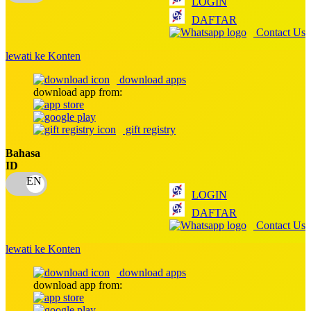
LOGIN
Q
DAFTAR
Contact Us
QV Baby
lewati ke Konten
R
download apps
Real Shades
download app from:
Red Castle
gift registry
Ribbon Madness
Bahasa
ID
S
Sebamed
LOGIN
DAFTAR
Silver Cross
Contact Us
Simply Idea
lewati ke Konten
Skip Hop
download apps
download app from:
Spectra