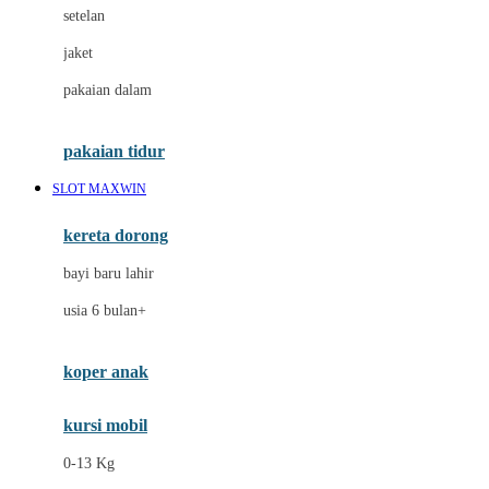
Dae Organics
setelan
Docare
jaket
Doona
pakaian dalam
Down To Earth
Drew
pakaian tidur
Dr. Brown's
SLOT MAXWIN
E
kereta dorong
ELC
bayi baru lahir
Ergobaby
usia 6 bulan+
Expert Care
koper anak
Ezyroller
kursi mobil
F
0-13 Kg
Felt So Sweet