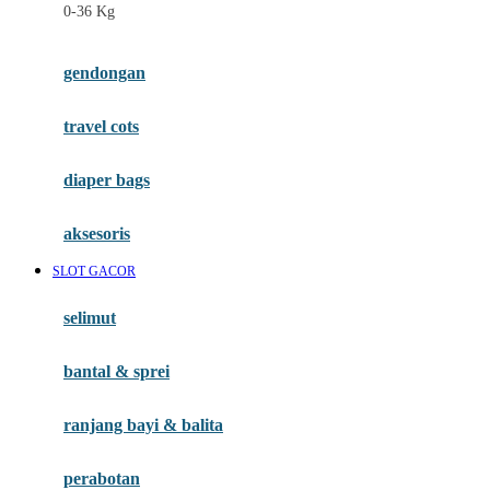
0-36 Kg
Fisher Price
Flipper
gendongan
Friends Of Sally
travel cots
G
diaper bags
Gb
Geko
aksesoris
Graco
SLOT GACOR
Gund
selimut
H
bantal & sprei
Habbie
Haenim
ranjang bayi & balita
Happy Horse
perabotan