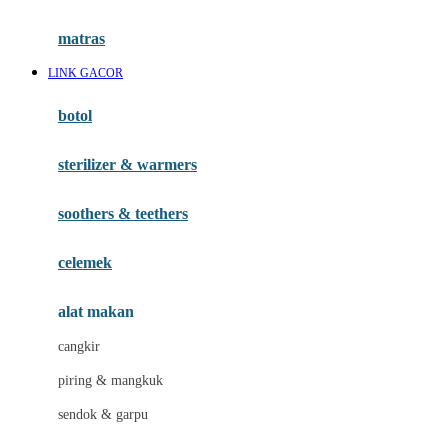
Happy Tummy
Hauck
matras
Havaianas
LINK GACOR
Hegen
botol
Hot Wheels
sterilizer & warmers
Hybrid
soothers & teethers
I
Inlacta DHA
celemek
Interlac
alat makan
Ivenet
cangkir
J
piring & mangkuk
Jack N Jill
sendok & garpu
Joie