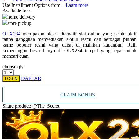
Use Installment Options from
.
Laarn more
Xootz
Available for :
home delivery
Y
store pickup
Yamatoya
OLX234
merupakan akses alternatif slot online yang selalu aktif
tanpa gangguan menyediakan slot88 resmi dan berbagai pilihan
Z
game populer resmi yang dapat di mainkan kapanpun. Raih
kemenangan besar hanya di OLX234 tempat yang tepat untuk
Zaxy
mencari cuan.
Zoggs
choose qty
DAFTAR
LOGIN
0-9
4Moms
CLAIM BONUS
59S
Share product: @The_Secret