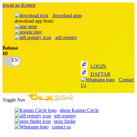
lewati ke Konten
download apps
download app from:
gift registry
Bahasa
ID
LOGIN
DAFTAR
Contact
Us
Toggle Nav
about Kanmo Circle
gift registry
store finder
contact us