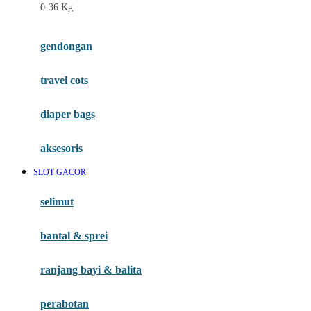
0-36 Kg
Fisher Price
Flipper
gendongan
Friends Of Sally
travel cots
G
diaper bags
Gb
Geko
aksesoris
Graco
SLOT GACOR
Gund
selimut
H
bantal & sprei
Habbie
Haenim
ranjang bayi & balita
Happy Horse
perabotan