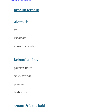
Azetabio
produk terbaru
B
aksesoris
Baabaasheepz
tas
Babiators
kacamata
Baby Dove
aksesoris rambut
Baby Jogger
Baby Rovega
kebutuhan bayi
Babybee
pakaian tidur
Banana Boat
set & terusan
Banz
piyama
Barbie
bodysuits
Beaba
Beauty Barn
sepatu & kaus kaki