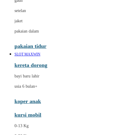
gaun
setelan
jaket
pakaian dalam
pakaian tidur
SLOT MAXWIN
kereta dorong
bayi baru lahir
usia 6 bulan+
koper anak
kursi mobil
0-13 Kg