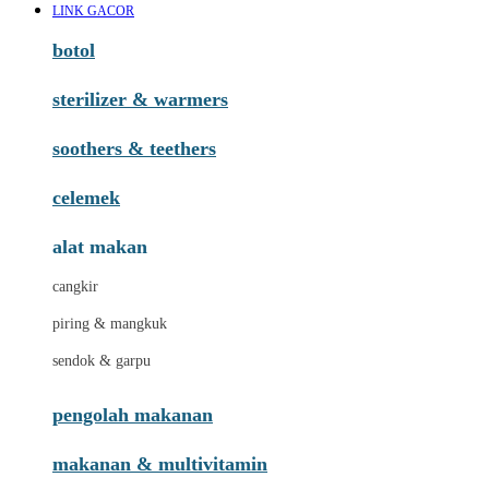
LINK GACOR
botol
sterilizer & warmers
soothers & teethers
celemek
alat makan
cangkir
piring & mangkuk
sendok & garpu
pengolah makanan
makanan & multivitamin