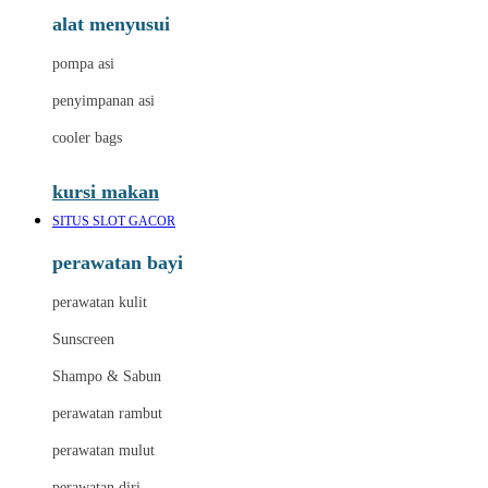
alat menyusui
pompa asi
penyimpanan asi
cooler bags
kursi makan
SITUS SLOT GACOR
perawatan bayi
perawatan kulit
Sunscreen
Shampo & Sabun
perawatan rambut
perawatan mulut
perawatan diri