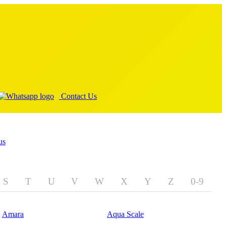
Contact Us
us
S
T
U
V
W
X
Y
Z
0-9
Amara
Aqua Scale