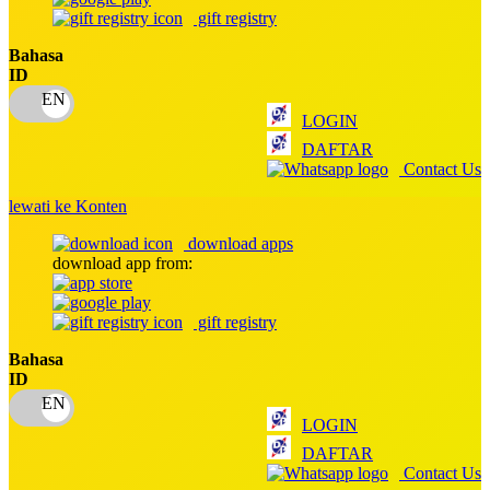
Squishmallows
gift registry
Starbooks
Bahasa
ID
Stick-O
Stokke
LOGIN
DAFTAR
Sudocrem
Contact Us
Sumimo
lewati ke Konten
Sunnylife
download apps
Sun-Staches
download app from:
Swimava
gift registry
T
Bahasa
ID
Tommee Tippee
Trunki
LOGIN
DAFTAR
Tutti Bambini
Contact Us