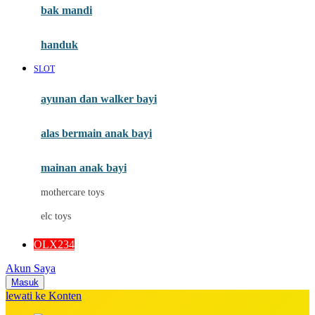
Moby
bak mandi
Momami
handuk
Mothercare
SLOT
Mustela
ayunan dan walker bayi
My Buddy Tag
My K
alas bermain anak bayi
N
mainan anak bayi
Naif
mothercare toys
Nike
elc toys
Nordic Natural
OLX234
Nuby
Akun Saya
Nuna
Masuk
lewati ke Konten
O