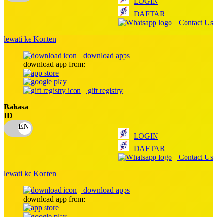
LOGIN
Q
DAFTAR
Contact Us
QV Baby
lewati ke Konten
R
download apps
Real Shades
download app from:
Red Castle
gift registry
Ribbon Madness
Bahasa
ID
S
Sebamed
LOGIN
DAFTAR
Silver Cross
Contact Us
Simply Idea
lewati ke Konten
Skip Hop
download apps
download app from:
Spectra