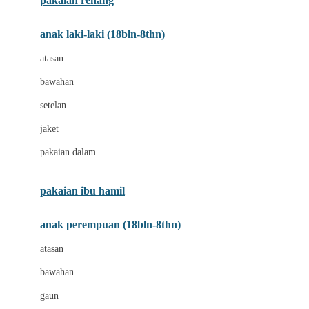
pakaian renang
Bumkins
anak laki-laki (18bln-8thn)
C
atasan
Cetaphil
bawahan
Chicco
setelan
Childlife
jaket
Clevamama
pakaian dalam
Cocolatte
Cottonseeds
pakaian ibu hamil
Cozy N Safe
anak perempuan (18bln-8thn)
Crane
atasan
Cybex
bawahan
D
gaun