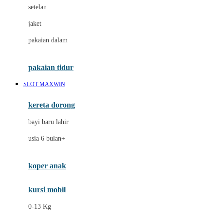
Dae Organics
setelan
Docare
jaket
Doona
pakaian dalam
Down To Earth
Drew
pakaian tidur
Dr. Brown's
SLOT MAXWIN
E
kereta dorong
ELC
bayi baru lahir
Ergobaby
usia 6 bulan+
Expert Care
koper anak
Ezyroller
kursi mobil
F
0-13 Kg
Felt So Sweet