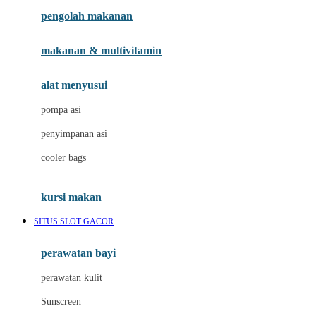
pengolah makanan
Joolz
Jujube
makanan & multivitamin
K
alat menyusui
Kiddycuts
pompa asi
Kumon
penyimpanan asi
L
cooler bags
Leapfrog
kursi makan
Leclerc
SITUS SLOT GACOR
Lee Vierra
Lillebaby
perawatan bayi
Little Bird Told Me
perawatan kulit
Little Miss Janis
Sunscreen