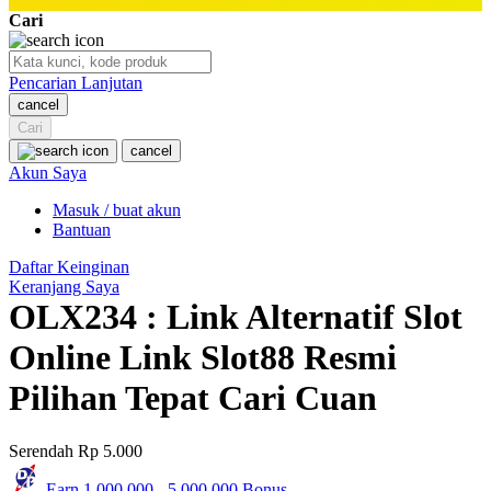
Twistshake
Cari
TY Toys
Pencarian Lanjutan
U
cancel
Cari
cancel
Akun Saya
V
Masuk / buat akun
Veja
Bantuan
Vitaflow
Daftar Keinginan
Keranjang Saya
Vtech
OLX234 : Link Alternatif Slot
W
Online Link Slot88 Resmi
Waterland
Pilihan Tepat Cari Cuan
Wellness
Serendah
Rp 5.000
X
Earn
1.000.000
-
5.000.000
Bonus