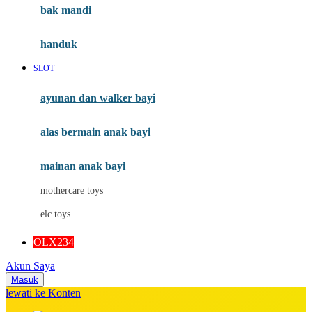
Moby
bak mandi
Momami
handuk
Mothercare
SLOT
Mustela
ayunan dan walker bayi
My Buddy Tag
My K
alas bermain anak bayi
N
mainan anak bayi
Naif
mothercare toys
Nike
elc toys
Nordic Natural
OLX234
Nuby
Akun Saya
Nuna
Masuk
lewati ke Konten
O