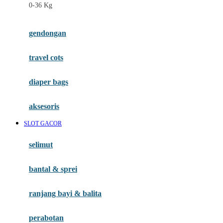
0-36 Kg
Fisher Price
Flipper
gendongan
Friends Of Sally
travel cots
G
diaper bags
Gb
Geko
aksesoris
Graco
SLOT GACOR
Gund
selimut
H
bantal & sprei
Habbie
Haenim
ranjang bayi & balita
Happy Horse
perabotan