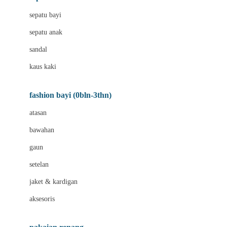
Bio Oil
sepatu bayi
Biolane
sepatu anak
Bite Fighters
sandal
Bizzi Growin
kaus kaki
Blackmores
fashion bayi (0bln-3thn)
Blooming Marvellous
atasan
Bonnels
bawahan
Bravado
gaun
Bruder
setelan
Brush Baby
jaket & kardigan
Buds Organics
aksesoris
Bugaboo
Buggygear