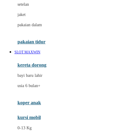
Dae Organics
setelan
Docare
jaket
Doona
pakaian dalam
Down To Earth
Drew
pakaian tidur
Dr. Brown's
SLOT MAXWIN
E
kereta dorong
ELC
bayi baru lahir
Ergobaby
usia 6 bulan+
Expert Care
koper anak
Ezyroller
kursi mobil
F
0-13 Kg
Felt So Sweet