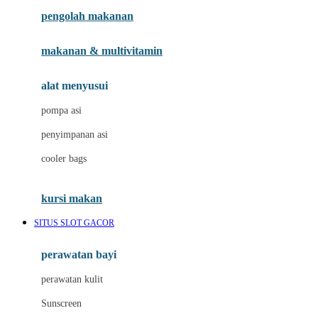
pengolah makanan
Joolz
Jujube
makanan & multivitamin
K
alat menyusui
Kiddycuts
pompa asi
Kumon
penyimpanan asi
L
cooler bags
Leapfrog
kursi makan
Leclerc
SITUS SLOT GACOR
Lee Vierra
Lillebaby
perawatan bayi
Little Bird Told Me
perawatan kulit
Little Miss Janis
Sunscreen