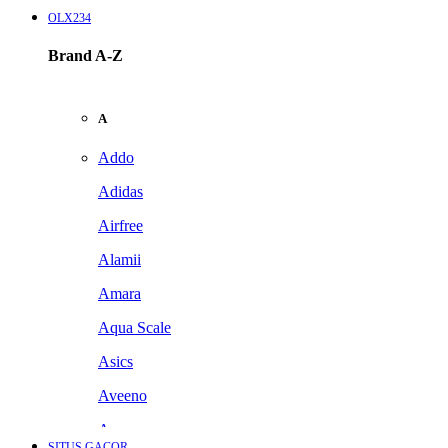
OLX234
Brand A-Z
A
Addo
Adidas
Airfree
Alamii
Amara
Aqua Scale
Asics
Aveeno
Awan
SITUS GACOR