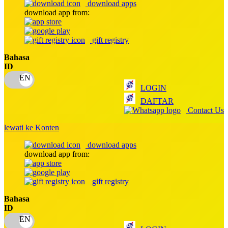
download apps
download app from:
Oh Ma Grain
Okiedog
gift registry
P
Bahasa
ID
Peachy
LOGIN
Phil & Ted's
DAFTAR
Philips Avent
Contact Us
Pigeon
lewati ke Konten
Playgro
download apps
download app from:
Poled Global
Ponycycle
gift registry
Puma
Bahasa
ID
Pureats