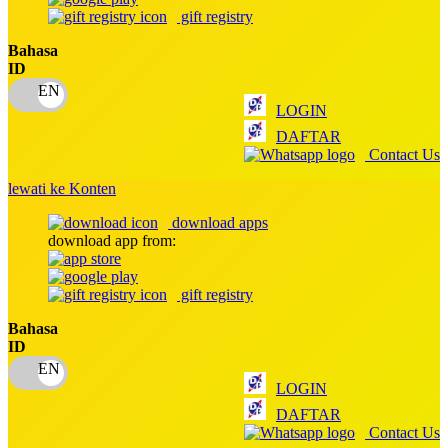
Squishmallows
gift registry
Starbooks
Bahasa
ID
Stick-O
Stokke
LOGIN
DAFTAR
Sudocrem
Contact Us
Sumimo
lewati ke Konten
Sunnylife
download apps
Sun-Staches
download app from:
Swimava
gift registry
T
Bahasa
ID
Tommee Tippee
Trunki
LOGIN
DAFTAR
Tutti Bambini
Contact Us