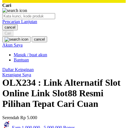
Twistshake
Cari
TY Toys
Pencarian Lanjutan
U
cancel
Cari
cancel
Akun Saya
V
Masuk / buat akun
Veja
Bantuan
Vitaflow
Daftar Keinginan
Keranjang Saya
Vtech
OLX234 : Link Alternatif Slot
W
Online Link Slot88 Resmi
Waterland
Pilihan Tepat Cari Cuan
Wellness
Serendah
Rp 5.000
X
Earn
1.000.000
-
5.000.000
Bonus