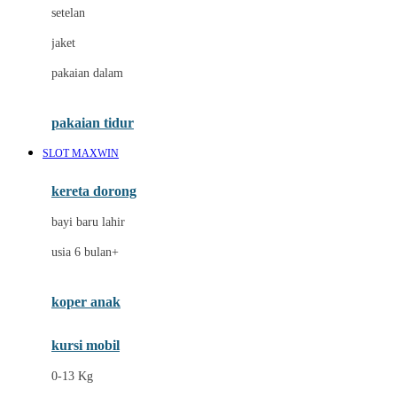
Dae Organics
setelan
Docare
jaket
Doona
pakaian dalam
Down To Earth
Drew
pakaian tidur
Dr. Brown's
SLOT MAXWIN
E
kereta dorong
ELC
bayi baru lahir
Ergobaby
usia 6 bulan+
Expert Care
koper anak
Ezyroller
kursi mobil
F
0-13 Kg
Felt So Sweet