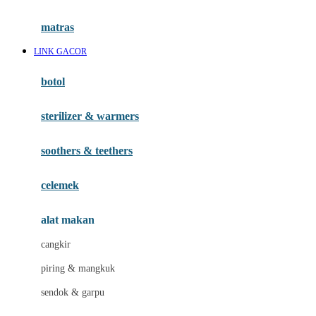
Happy Tummy
Hauck
matras
Havaianas
LINK GACOR
Hegen
botol
Hot Wheels
sterilizer & warmers
Hybrid
soothers & teethers
I
Inlacta DHA
celemek
Interlac
alat makan
Ivenet
cangkir
J
piring & mangkuk
Jack N Jill
sendok & garpu
Joie