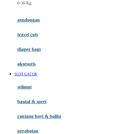
0-36 Kg
Fisher Price
Flipper
gendongan
Friends Of Sally
travel cots
G
diaper bags
Gb
Geko
aksesoris
Graco
SLOT GACOR
Gund
selimut
H
bantal & sprei
Habbie
Haenim
ranjang bayi & balita
Happy Horse
perabotan