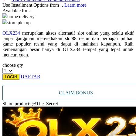
Use Installment Options from
.
Laarn more
Xootz
Available for :
home delivery
Y
store pickup
Yamatoya
OLX234
merupakan akses alternatif slot online yang selalu aktif
tanpa gangguan menyediakan slot88 resmi dan berbagai pilihan
Z
game populer resmi yang dapat di mainkan kapanpun. Raih
kemenangan besar hanya di OLX234 tempat yang tepat untuk
Zaxy
mencari cuan.
Zoggs
choose qty
DAFTAR
LOGIN
0-9
4Moms
CLAIM BONUS
59S
Share product: @The_Secret