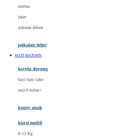
Dae Organics
setelan
Docare
jaket
Doona
pakaian dalam
Down To Earth
Drew
pakaian tidur
Dr. Brown's
SLOT MAXWIN
E
kereta dorong
ELC
bayi baru lahir
Ergobaby
usia 6 bulan+
Expert Care
koper anak
Ezyroller
kursi mobil
F
0-13 Kg
Felt So Sweet