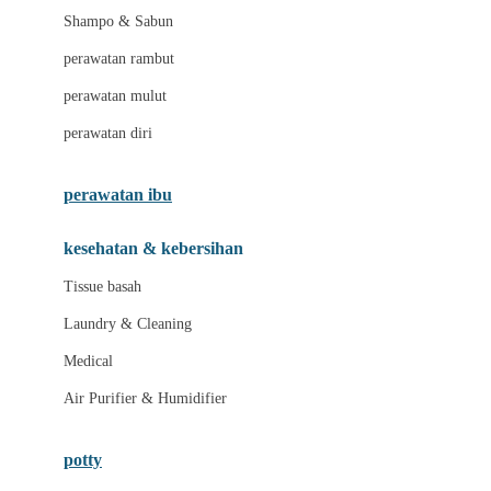
London Taxi
Shampo & Sabun
Love To Dream
perawatan rambut
perawatan mulut
M
perawatan diri
Magformers
Mama's Choice
perawatan ibu
Mamas&Papas
kesehatan & kebersihan
Mamaway
Tissue basah
Maxi Cosi
Laundry & Cleaning
Megabloks
Medical
Micro
Air Purifier & Humidifier
MiDeer
Mimi & Lula
potty
Mini Monkey