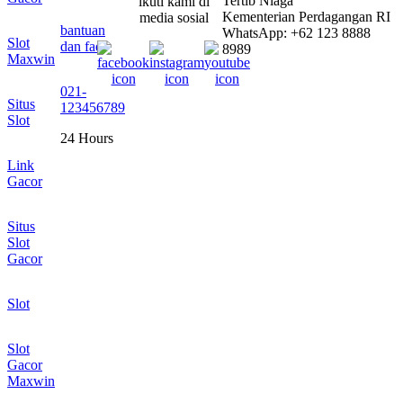
Tertib Niaga
ikuti kami di
Kementerian Perdagangan RI
media sosial
bantuan
WhatsApp: +62 123 8888
Slot
dan faq
8989
Maxwin
021-
Situs
123456789
Slot
24 Hours
Link
Gacor
Situs
Slot
Gacor
Slot
Slot
Gacor
Maxwin