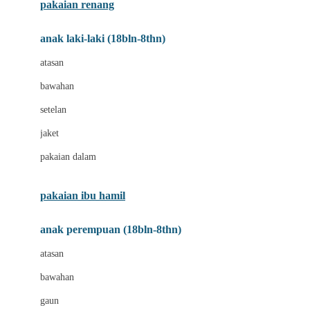
pakaian renang
Bumkins
anak laki-laki (18bln-8thn)
C
atasan
Cetaphil
bawahan
Chicco
setelan
Childlife
jaket
Clevamama
pakaian dalam
Cocolatte
Cottonseeds
pakaian ibu hamil
Cozy N Safe
anak perempuan (18bln-8thn)
Crane
atasan
Cybex
bawahan
D
gaun