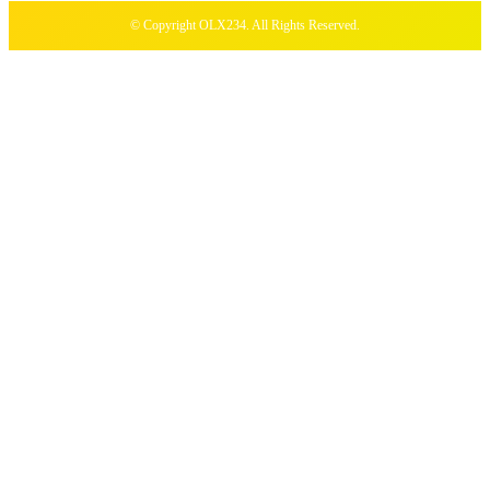
© Copyright OLX234. All Rights Reserved.