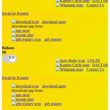
DAFTAR
Q
Contact Us
lewati ke Konten
QV Baby
download apps
R
download app from:
Real Shades
gift registry
Red Castle
Bahasa
Ribbon Madness
ID
LOGIN
S
DAFTAR
Contact Us
Sebamed
lewati ke Konten
Silver Cross
download apps
Simply Idea
download app from:
Skip Hop
Spectra
gift registry