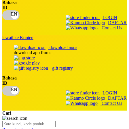
Squishmallows
Bahasa
ID
Starbooks
LOGIN
Stick-O
DAFTAR
Contact Us
Stokke
lewati ke Konten
Sudocrem
download apps
Sumimo
download app from:
Sunnylife
gift registry
Sun-Staches
Bahasa
Swimava
ID
T
LOGIN
DAFTAR
Contact Us
Tommee Tippee
Cari
Trunki
Tutti Bambini