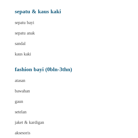
sepatu & kaus kaki
sepatu bayi
sepatu anak
sandal
kaus kaki
fashion bayi (0bln-3thn)
atasan
bawahan
gaun
setelan
jaket & kardigan
aksesoris