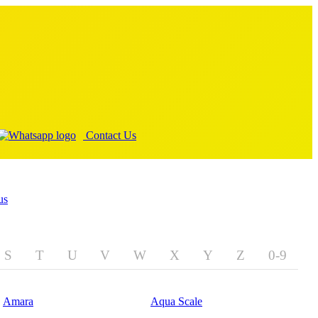
Contact Us
us
S
T
U
V
W
X
Y
Z
0-9
Amara
Aqua Scale