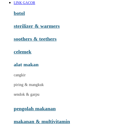
LINK GACOR
botol
sterilizer & warmers
soothers & teethers
celemek
alat makan
cangkir
piring & mangkuk
sendok & garpu
pengolah makanan
makanan & multivitamin