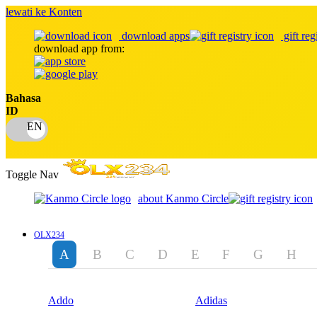
lewati ke Konten
download apps
gift reg
download app from:
Bahasa
ID
Toggle Nav
about Kanmo Circle
OLX234
A
B
C
D
E
F
G
H
Addo
Adidas