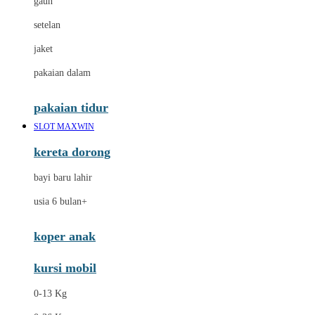
gaun
setelan
jaket
pakaian dalam
pakaian tidur
SLOT MAXWIN
kereta dorong
bayi baru lahir
usia 6 bulan+
koper anak
kursi mobil
0-13 Kg