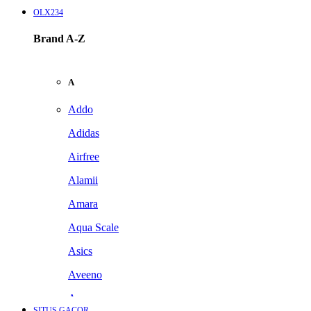
OLX234
Brand A-Z
A
Addo
Adidas
Airfree
Alamii
Amara
Aqua Scale
Asics
Aveeno
Awan
SITUS GACOR