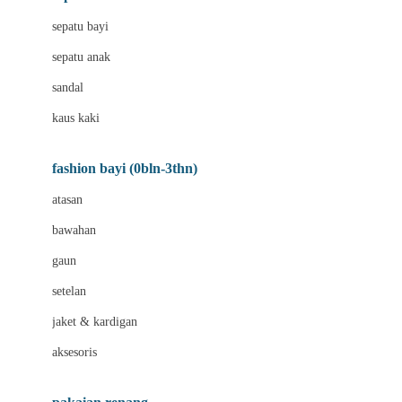
Bio Oil
sepatu bayi
Biolane
sepatu anak
Bite Fighters
sandal
Bizzi Growin
kaus kaki
Blackmores
fashion bayi (0bln-3thn)
Blooming Marvellous
atasan
Bonnels
bawahan
Bravado
gaun
Bruder
setelan
Brush Baby
jaket & kardigan
Buds Organics
aksesoris
Bugaboo
Buggygear