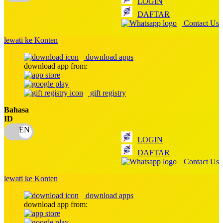
LOGIN
Q
DAFTAR
Contact Us
QV Baby
lewati ke Konten
R
download apps
Real Shades
download app from:
Red Castle
gift registry
Ribbon Madness
Bahasa
ID
S
Sebamed
LOGIN
DAFTAR
Silver Cross
Contact Us
Simply Idea
lewati ke Konten
Skip Hop
download apps
download app from:
Spectra