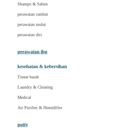
London Taxi
Shampo & Sabun
Love To Dream
perawatan rambut
perawatan mulut
M
perawatan diri
Magformers
Mama's Choice
perawatan ibu
Mamas&Papas
kesehatan & kebersihan
Mamaway
Tissue basah
Maxi Cosi
Laundry & Cleaning
Megabloks
Medical
Micro
Air Purifier & Humidifier
MiDeer
Mimi & Lula
potty
Mini Monkey