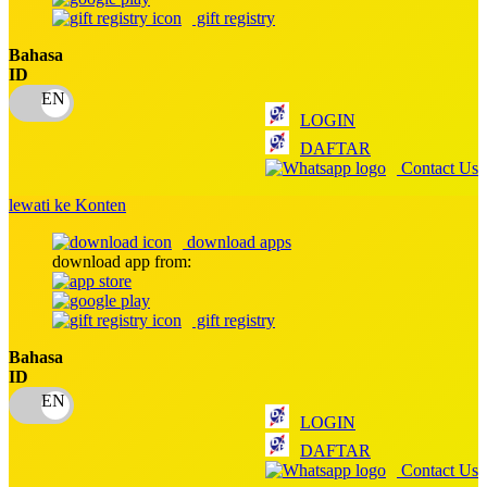
Squishmallows
gift registry
Starbooks
Bahasa
ID
Stick-O
Stokke
LOGIN
DAFTAR
Sudocrem
Contact Us
Sumimo
lewati ke Konten
Sunnylife
download apps
Sun-Staches
download app from:
Swimava
gift registry
T
Bahasa
ID
Tommee Tippee
Trunki
LOGIN
DAFTAR
Tutti Bambini
Contact Us