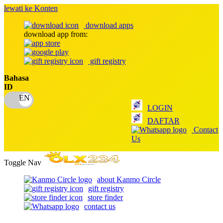
lewati ke Konten
download apps
download app from:
gift registry
Bahasa
ID
LOGIN
DAFTAR
Contact
Us
Toggle Nav
about Kanmo Circle
gift registry
store finder
contact us