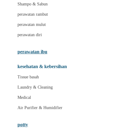
London Taxi
Shampo & Sabun
Love To Dream
perawatan rambut
perawatan mulut
M
perawatan diri
Magformers
Mama's Choice
perawatan ibu
Mamas&Papas
kesehatan & kebersihan
Mamaway
Tissue basah
Maxi Cosi
Laundry & Cleaning
Megabloks
Medical
Micro
Air Purifier & Humidifier
MiDeer
Mimi & Lula
potty
Mini Monkey