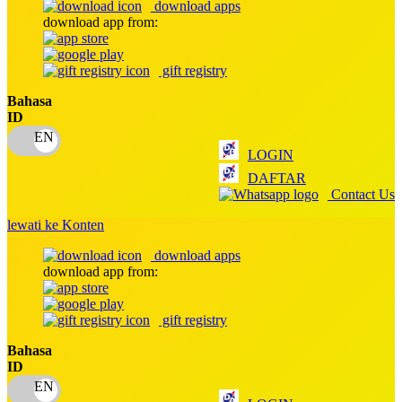
download apps
download app from:
Oh Ma Grain
Okiedog
gift registry
P
Bahasa
ID
Peachy
LOGIN
Phil & Ted's
DAFTAR
Philips Avent
Contact Us
Pigeon
lewati ke Konten
Playgro
download apps
download app from:
Poled Global
Ponycycle
gift registry
Puma
Bahasa
ID
Pureats