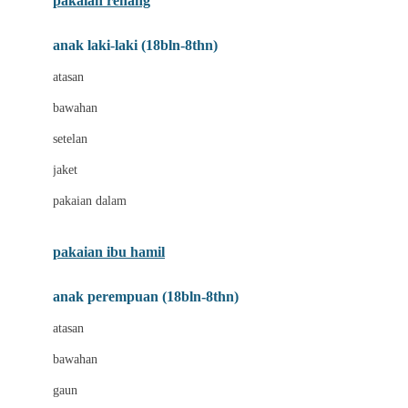
pakaian renang
Bumkins
anak laki-laki (18bln-8thn)
C
atasan
Cetaphil
bawahan
Chicco
setelan
Childlife
jaket
Clevamama
pakaian dalam
Cocolatte
Cottonseeds
pakaian ibu hamil
Cozy N Safe
anak perempuan (18bln-8thn)
Crane
atasan
Cybex
bawahan
D
gaun