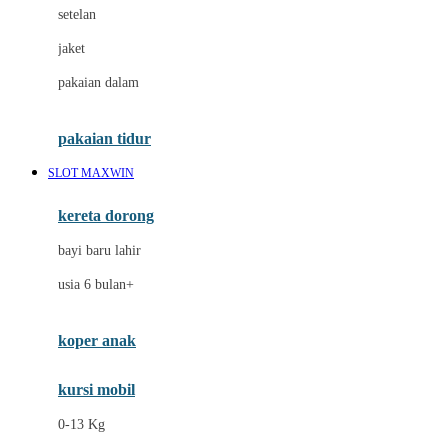
Dae Organics
setelan
Docare
jaket
Doona
pakaian dalam
Down To Earth
Drew
pakaian tidur
Dr. Brown's
SLOT MAXWIN
E
kereta dorong
ELC
bayi baru lahir
Ergobaby
usia 6 bulan+
Expert Care
koper anak
Ezyroller
kursi mobil
F
0-13 Kg
Felt So Sweet