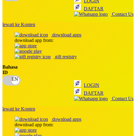
LOGIN
Q
DAFTAR
Contact Us
QV Baby
lewati ke Konten
R
download apps
Real Shades
download app from:
Red Castle
gift registry
Ribbon Madness
Bahasa
ID
S
Sebamed
LOGIN
DAFTAR
Silver Cross
Contact Us
Simply Idea
lewati ke Konten
Skip Hop
download apps
download app from:
Spectra