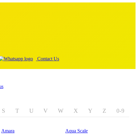
Contact Us
us
S
T
U
V
W
X
Y
Z
0-9
Amara
Aqua Scale