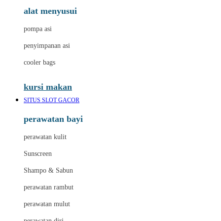
alat menyusui
pompa asi
penyimpanan asi
cooler bags
kursi makan
SITUS SLOT GACOR
perawatan bayi
perawatan kulit
Sunscreen
Shampo & Sabun
perawatan rambut
perawatan mulut
perawatan diri