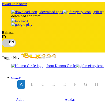
lewati ke Konten
download apps
gift reg
download app from:
Bahasa
ID
Toggle Nav
about Kanmo Circle
OLX234
A
B
C
D
E
F
G
H
Addo
Adidas