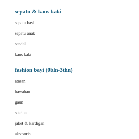
sepatu & kaus kaki
sepatu bayi
sepatu anak
sandal
kaus kaki
fashion bayi (0bln-3thn)
atasan
bawahan
gaun
setelan
jaket & kardigan
aksesoris