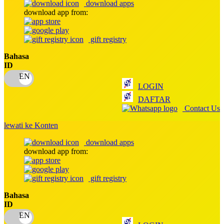
download apps
download app from:
Oh Ma Grain
Okiedog
gift registry
P
Bahasa
ID
Peachy
LOGIN
Phil & Ted's
DAFTAR
Philips Avent
Contact Us
Pigeon
lewati ke Konten
Playgro
download apps
download app from:
Poled Global
Ponycycle
gift registry
Puma
Bahasa
ID
Pureats