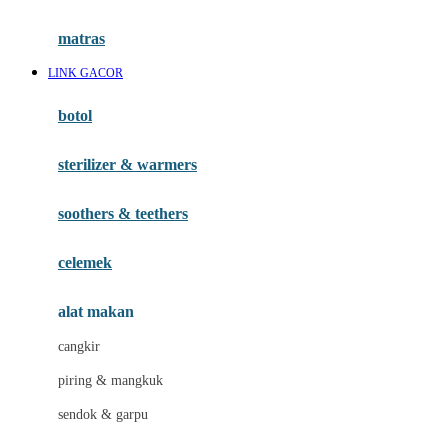
Happy Tummy
Hauck
matras
Havaianas
LINK GACOR
Hegen
botol
Hot Wheels
sterilizer & warmers
Hybrid
soothers & teethers
I
Inlacta DHA
celemek
Interlac
alat makan
Ivenet
cangkir
J
piring & mangkuk
Jack N Jill
sendok & garpu
Joie