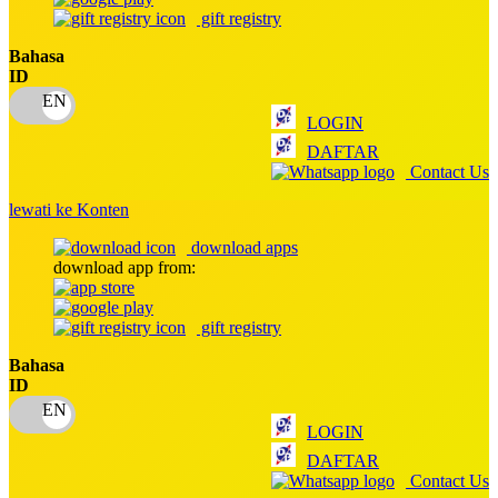
Squishmallows
gift registry
Starbooks
Bahasa
ID
Stick-O
Stokke
LOGIN
DAFTAR
Sudocrem
Contact Us
Sumimo
lewati ke Konten
Sunnylife
download apps
Sun-Staches
download app from:
Swimava
gift registry
T
Bahasa
ID
Tommee Tippee
Trunki
LOGIN
DAFTAR
Tutti Bambini
Contact Us