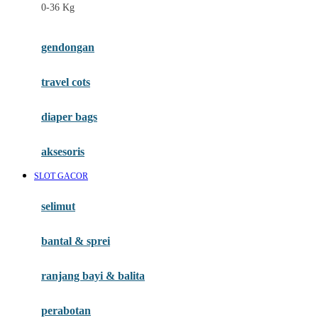
0-36 Kg
Fisher Price
Flipper
gendongan
Friends Of Sally
travel cots
G
diaper bags
Gb
Geko
aksesoris
Graco
SLOT GACOR
Gund
selimut
H
bantal & sprei
Habbie
Haenim
ranjang bayi & balita
Happy Horse
perabotan