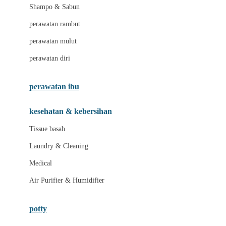
London Taxi
Shampo & Sabun
Love To Dream
perawatan rambut
perawatan mulut
M
perawatan diri
Magformers
Mama's Choice
perawatan ibu
Mamas&Papas
kesehatan & kebersihan
Mamaway
Tissue basah
Maxi Cosi
Laundry & Cleaning
Megabloks
Medical
Micro
Air Purifier & Humidifier
MiDeer
Mimi & Lula
potty
Mini Monkey