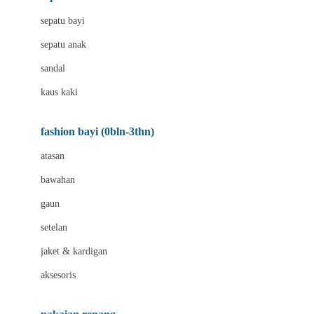
Bio Oil
sepatu bayi
Biolane
sepatu anak
Bite Fighters
sandal
Bizzi Growin
kaus kaki
Blackmores
fashion bayi (0bln-3thn)
Blooming Marvellous
atasan
Bonnels
bawahan
Bravado
gaun
Bruder
setelan
Brush Baby
jaket & kardigan
Buds Organics
aksesoris
Bugaboo
Buggygear