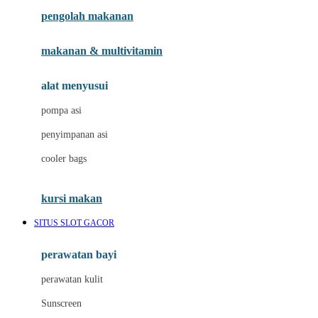
pengolah makanan
Joolz
Jujube
makanan & multivitamin
K
alat menyusui
Kiddycuts
pompa asi
Kumon
penyimpanan asi
L
cooler bags
Leapfrog
kursi makan
Leclerc
SITUS SLOT GACOR
Lee Vierra
Lillebaby
perawatan bayi
Little Bird Told Me
perawatan kulit
Little Miss Janis
Sunscreen