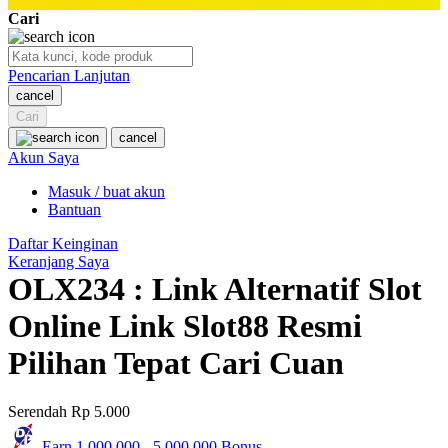
Twistshake
Cari
TY Toys
Pencarian Lanjutan
U
cancel
Cari
cancel
Akun Saya
V
Masuk / buat akun
Veja
Bantuan
Vitaflow
Daftar Keinginan
Keranjang Saya
Vtech
OLX234 : Link Alternatif Slot
W
Online Link Slot88 Resmi
Waterland
Pilihan Tepat Cari Cuan
Wellness
Serendah
Rp 5.000
X
Earn
1.000.000
-
5.000.000
Bonus