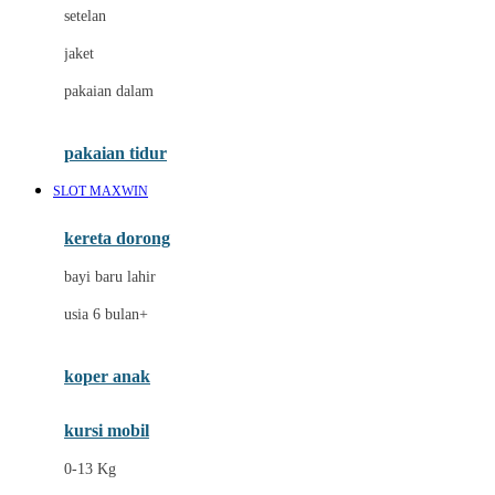
Dae Organics
setelan
Docare
jaket
Doona
pakaian dalam
Down To Earth
Drew
pakaian tidur
Dr. Brown's
SLOT MAXWIN
E
kereta dorong
ELC
bayi baru lahir
Ergobaby
usia 6 bulan+
Expert Care
koper anak
Ezyroller
kursi mobil
F
0-13 Kg
Felt So Sweet