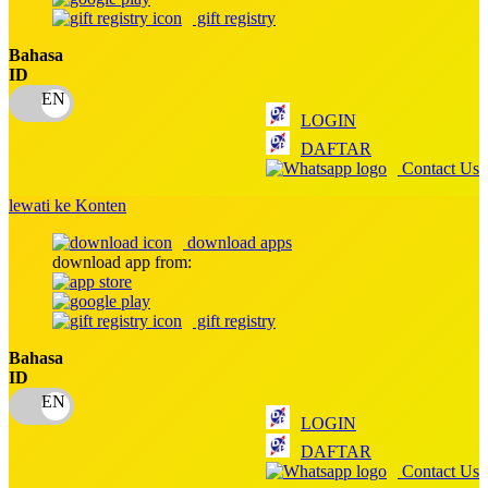
Squishmallows
gift registry
Starbooks
Bahasa
ID
Stick-O
Stokke
LOGIN
DAFTAR
Sudocrem
Contact Us
Sumimo
lewati ke Konten
Sunnylife
download apps
Sun-Staches
download app from:
Swimava
gift registry
T
Bahasa
ID
Tommee Tippee
Trunki
LOGIN
DAFTAR
Tutti Bambini
Contact Us