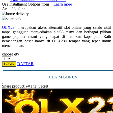
Use Installment Options from
.
Laarn more
Xootz
Available for :
home delivery
Y
store pickup
Yamatoya
OLX234
merupakan akses alternatif slot online yang selalu aktif
tanpa gangguan menyediakan slot88 resmi dan berbagai pilihan
Z
game populer resmi yang dapat di mainkan kapanpun. Raih
kemenangan besar hanya di OLX234 tempat yang tepat untuk
Zaxy
mencari cuan.
Zoggs
choose qty
DAFTAR
LOGIN
0-9
4Moms
CLAIM BONUS
59S
Share product: @The_Secret