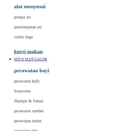
alat menyusui
pompa asi
penyimpanan asi
cooler bags
kursi makan
SITUS SLOT GACOR
perawatan bayi
perawatan kulit
Sunscreen
Shampo & Sabun
perawatan rambut
perawatan mulut
perawatan diri