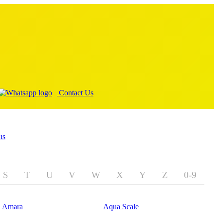
Contact Us
us
S
T
U
V
W
X
Y
Z
0-9
Amara
Aqua Scale