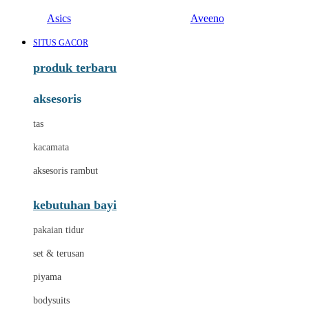
Asics
Aveeno
SITUS GACOR
produk terbaru
aksesoris
tas
kacamata
aksesoris rambut
kebutuhan bayi
pakaian tidur
set & terusan
piyama
bodysuits