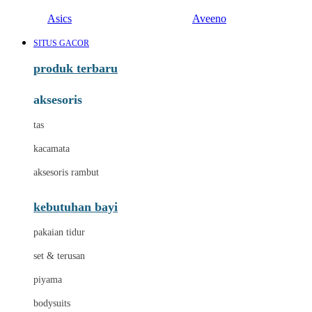
Asics
Aveeno
SITUS GACOR
produk terbaru
aksesoris
tas
kacamata
aksesoris rambut
kebutuhan bayi
pakaian tidur
set & terusan
piyama
bodysuits