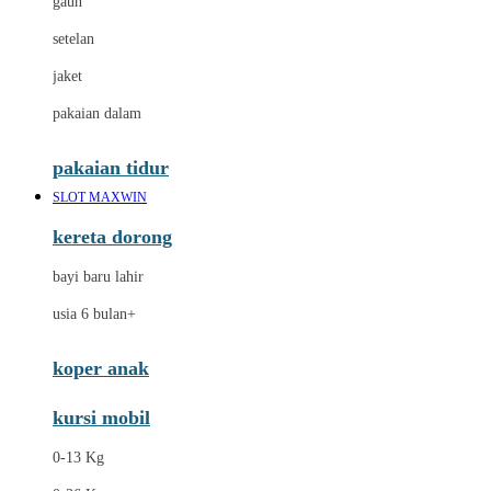
gaun
setelan
jaket
pakaian dalam
pakaian tidur
SLOT MAXWIN
kereta dorong
bayi baru lahir
usia 6 bulan+
koper anak
kursi mobil
0-13 Kg