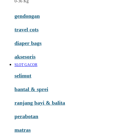
0-36 Kg
gendongan
travel cots
diaper bags
aksesoris
SLOT GACOR
selimut
bantal & sprei
ranjang bayi & balita
perabotan
matras