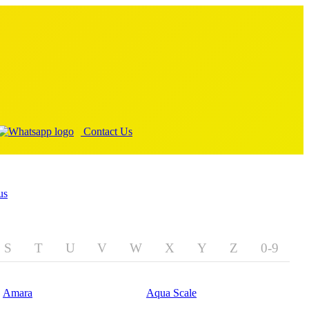
Contact Us
us
S
T
U
V
W
X
Y
Z
0-9
Amara
Aqua Scale