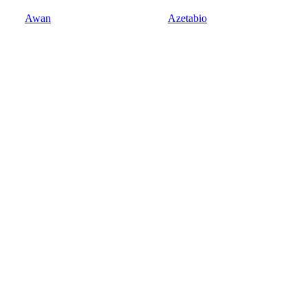
Awan
Azetabio