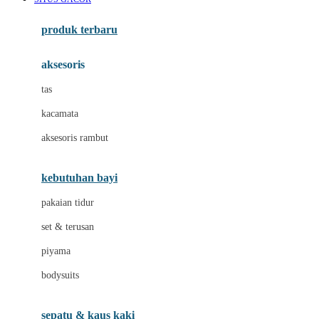
Azetabio
produk terbaru
B
aksesoris
Baabaasheepz
tas
Babiators
kacamata
Baby Dove
aksesoris rambut
Baby Jogger
Baby Rovega
kebutuhan bayi
Babybee
pakaian tidur
Banana Boat
set & terusan
Banz
piyama
Barbie
bodysuits
Beaba
Beauty Barn
sepatu & kaus kaki