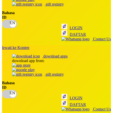
Squishmallows
gift registry
Starbooks
Bahasa
ID
Stick-O
Stokke
LOGIN
DAFTAR
Sudocrem
Contact Us
Sumimo
lewati ke Konten
Sunnylife
download apps
Sun-Staches
download app from:
Swimava
gift registry
T
Bahasa
ID
Tommee Tippee
Trunki
LOGIN
DAFTAR
Tutti Bambini
Contact Us