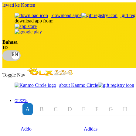
lewati ke Konten
download apps
gift reg
download app from:
Bahasa
ID
Toggle Nav
about Kanmo Circle
OLX234
A
B
C
D
E
F
G
H
Addo
Adidas