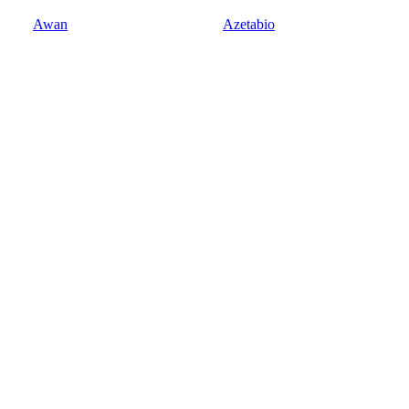
Awan
Azetabio