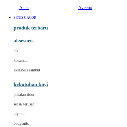
Asics
Aveeno
SITUS GACOR
produk terbaru
aksesoris
tas
kacamata
aksesoris rambut
kebutuhan bayi
pakaian tidur
set & terusan
piyama
bodysuits