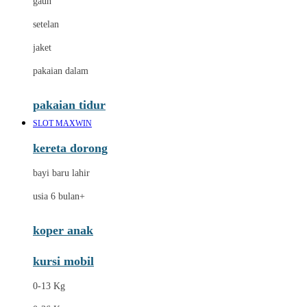
gaun
setelan
jaket
pakaian dalam
pakaian tidur
SLOT MAXWIN
kereta dorong
bayi baru lahir
usia 6 bulan+
koper anak
kursi mobil
0-13 Kg