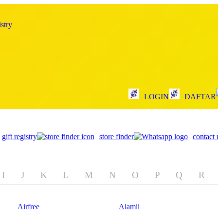
istry
LOGIN
DAFTAR
gift registry
store finder
contact 
I
J
K
L
M
N
O
P
Q
R
Airfree
Alamii