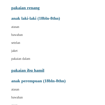
pakaian renang
anak laki-laki (18bln-8thn)
atasan
bawahan
setelan
jaket
pakaian dalam
pakaian ibu hamil
anak perempuan (18bln-8thn)
atasan
bawahan