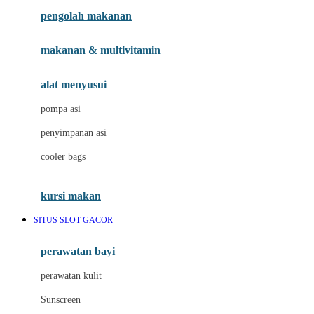
pengolah makanan
Joolz
Jujube
makanan & multivitamin
K
alat menyusui
Kiddycuts
pompa asi
Kumon
penyimpanan asi
L
cooler bags
Leapfrog
kursi makan
Leclerc
SITUS SLOT GACOR
Lee Vierra
Lillebaby
perawatan bayi
Little Bird Told Me
perawatan kulit
Little Miss Janis
Sunscreen