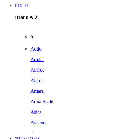
OLX234
Brand A-Z
A
Addo
Adidas
Airfree
Alamii
Amara
Aqua Scale
Asics
Aveeno
Awan
SITUS GACOR