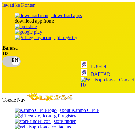
lewati ke Konten
download apps
download app from:
gift registry
Bahasa
ID
LOGIN
DAFTAR
Contact
Us
Toggle Nav
about Kanmo Circle
gift registry
store finder
contact us