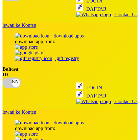
LOGIN
Q
DAFTAR
Contact Us
QV Baby
lewati ke Konten
R
download apps
Real Shades
download app from:
Red Castle
gift registry
Ribbon Madness
Bahasa
ID
S
Sebamed
LOGIN
DAFTAR
Silver Cross
Contact Us
Simply Idea
lewati ke Konten
Skip Hop
download apps
download app from:
Spectra