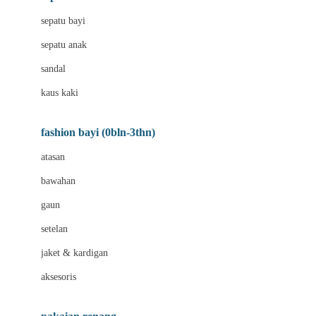
Bio Oil
sepatu bayi
Biolane
sepatu anak
Bite Fighters
sandal
Bizzi Growin
kaus kaki
Blackmores
fashion bayi (0bln-3thn)
Blooming Marvellous
atasan
Bonnels
bawahan
Bravado
gaun
Bruder
setelan
Brush Baby
jaket & kardigan
Buds Organics
aksesoris
Bugaboo
Buggygear