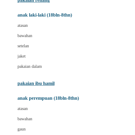
pakaian renang
Bumkins
anak laki-laki (18bln-8thn)
C
atasan
Cetaphil
bawahan
Chicco
setelan
Childlife
jaket
Clevamama
pakaian dalam
Cocolatte
Cottonseeds
pakaian ibu hamil
Cozy N Safe
anak perempuan (18bln-8thn)
Crane
atasan
Cybex
bawahan
D
gaun