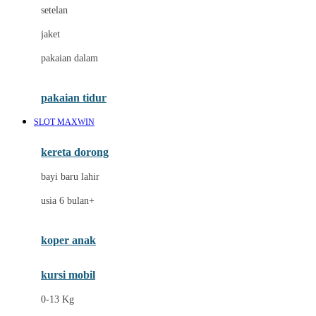
Dae Organics
setelan
Docare
jaket
Doona
pakaian dalam
Down To Earth
Drew
pakaian tidur
Dr. Brown's
SLOT MAXWIN
E
kereta dorong
ELC
bayi baru lahir
Ergobaby
usia 6 bulan+
Expert Care
koper anak
Ezyroller
kursi mobil
F
0-13 Kg
Felt So Sweet