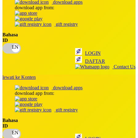
download apps
download app from:
Oh Ma Grain
Okiedog
gift registry
P
Bahasa
ID
Peachy
LOGIN
Phil & Ted's
DAFTAR
Philips Avent
Contact Us
Pigeon
lewati ke Konten
Playgro
download apps
download app from:
Poled Global
Ponycycle
gift registry
Puma
Bahasa
ID
Pureats