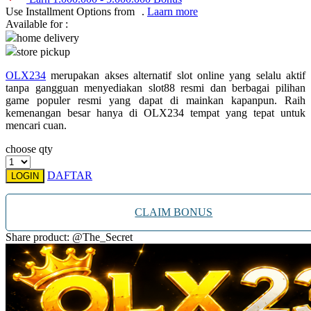
Use Installment Options from
.
Laarn more
Xootz
Available for :
home delivery
Y
store pickup
Yamatoya
OLX234
merupakan akses alternatif slot online yang selalu aktif
tanpa gangguan menyediakan slot88 resmi dan berbagai pilihan
Z
game populer resmi yang dapat di mainkan kapanpun. Raih
kemenangan besar hanya di OLX234 tempat yang tepat untuk
Zaxy
mencari cuan.
Zoggs
choose qty
DAFTAR
LOGIN
0-9
4Moms
CLAIM BONUS
59S
Share product: @The_Secret