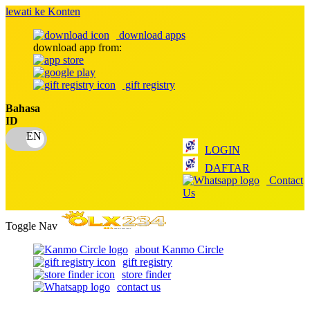
lewati ke Konten
download apps
download app from:
gift registry
Bahasa
ID
LOGIN
DAFTAR
Contact
Us
Toggle Nav
about Kanmo Circle
gift registry
store finder
contact us