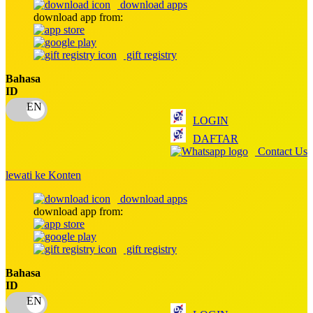
download apps
download app from:
Oh Ma Grain
Okiedog
gift registry
P
Bahasa
ID
Peachy
LOGIN
Phil & Ted's
DAFTAR
Philips Avent
Contact Us
Pigeon
lewati ke Konten
Playgro
download apps
download app from:
Poled Global
Ponycycle
gift registry
Puma
Bahasa
ID
Pureats