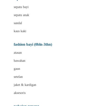
Bio Oil
sepatu bayi
Biolane
sepatu anak
Bite Fighters
sandal
Bizzi Growin
kaus kaki
Blackmores
fashion bayi (0bln-3thn)
Blooming Marvellous
atasan
Bonnels
bawahan
Bravado
gaun
Bruder
setelan
Brush Baby
jaket & kardigan
Buds Organics
aksesoris
Bugaboo
Buggygear