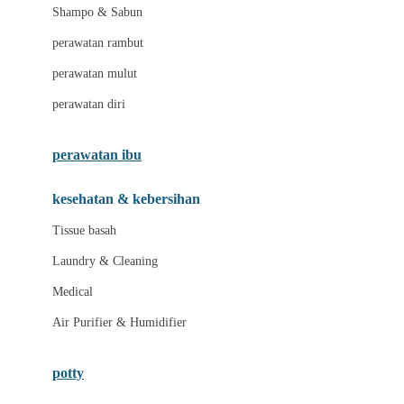
London Taxi
Shampo & Sabun
Love To Dream
perawatan rambut
perawatan mulut
M
perawatan diri
Magformers
Mama's Choice
perawatan ibu
Mamas&Papas
kesehatan & kebersihan
Mamaway
Tissue basah
Maxi Cosi
Laundry & Cleaning
Megabloks
Medical
Micro
Air Purifier & Humidifier
MiDeer
Mimi & Lula
potty
Mini Monkey