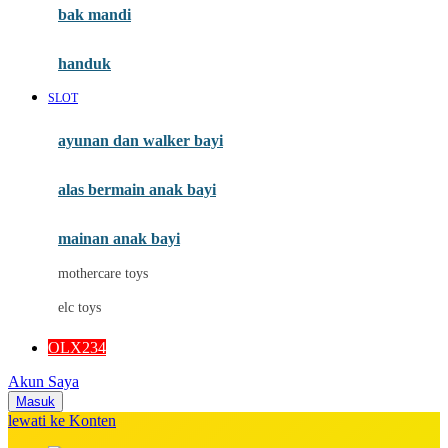
Moby
bak mandi
Momami
handuk
Mothercare
SLOT
Mustela
ayunan dan walker bayi
My Buddy Tag
My K
alas bermain anak bayi
N
mainan anak bayi
Naif
mothercare toys
Nike
elc toys
Nordic Natural
OLX234
Nuby
Akun Saya
Nuna
Masuk
lewati ke Konten
O