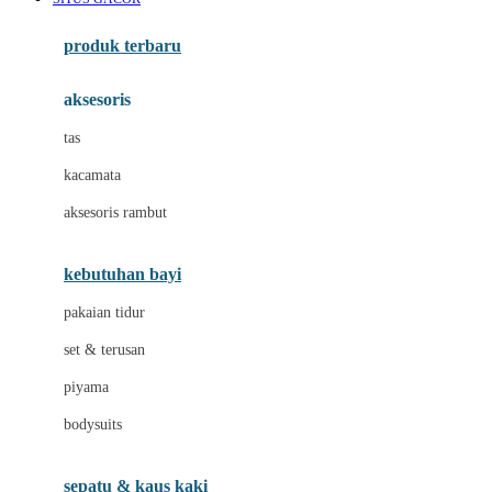
Azetabio
produk terbaru
B
aksesoris
Baabaasheepz
tas
Babiators
kacamata
Baby Dove
aksesoris rambut
Baby Jogger
Baby Rovega
kebutuhan bayi
Babybee
pakaian tidur
Banana Boat
set & terusan
Banz
piyama
Barbie
bodysuits
Beaba
Beauty Barn
sepatu & kaus kaki