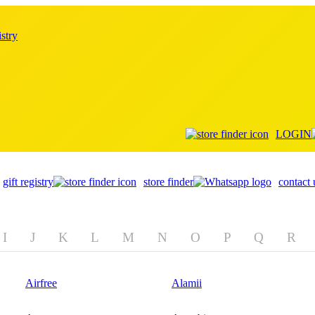
istry
LOGIN
gift registry
store finder
contact 
I
J
K
L
M
N
O
P
Q
R
Airfree
Alamii