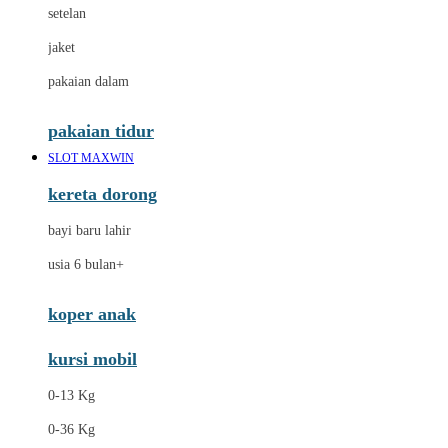
setelan
jaket
pakaian dalam
pakaian tidur
SLOT MAXWIN
kereta dorong
bayi baru lahir
usia 6 bulan+
koper anak
kursi mobil
0-13 Kg
0-36 Kg