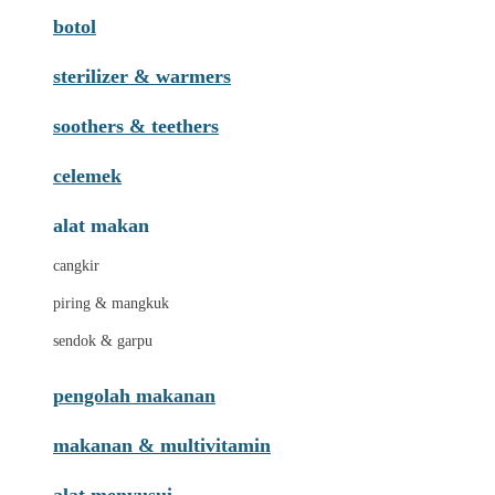
botol
sterilizer & warmers
soothers & teethers
celemek
alat makan
cangkir
piring & mangkuk
sendok & garpu
pengolah makanan
makanan & multivitamin