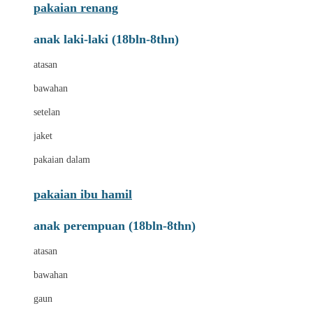
pakaian renang
anak laki-laki (18bln-8thn)
atasan
bawahan
setelan
jaket
pakaian dalam
pakaian ibu hamil
anak perempuan (18bln-8thn)
atasan
bawahan
gaun