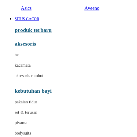
Asics
Aveeno
SITUS GACOR
produk terbaru
aksesoris
tas
kacamata
aksesoris rambut
kebutuhan bayi
pakaian tidur
set & terusan
piyama
bodysuits