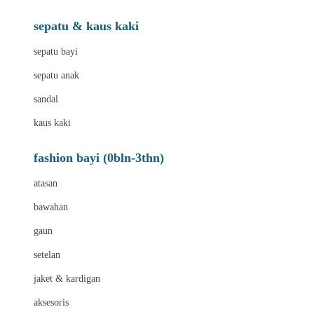
sepatu & kaus kaki
sepatu bayi
sepatu anak
sandal
kaus kaki
fashion bayi (0bln-3thn)
atasan
bawahan
gaun
setelan
jaket & kardigan
aksesoris