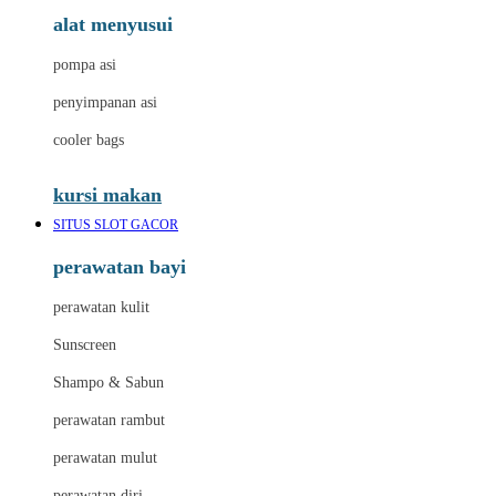
alat menyusui
pompa asi
penyimpanan asi
cooler bags
kursi makan
SITUS SLOT GACOR
perawatan bayi
perawatan kulit
Sunscreen
Shampo & Sabun
perawatan rambut
perawatan mulut
perawatan diri