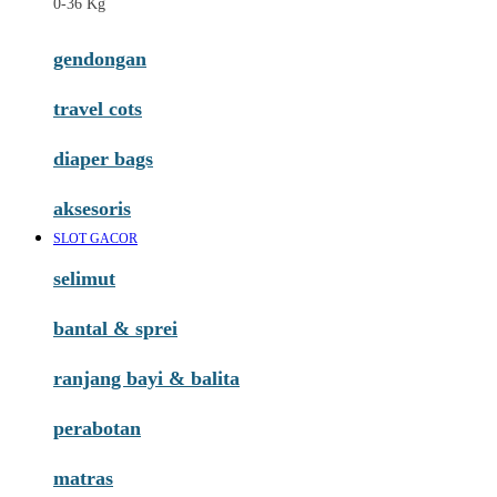
0-36 Kg
gendongan
travel cots
diaper bags
aksesoris
SLOT GACOR
selimut
bantal & sprei
ranjang bayi & balita
perabotan
matras