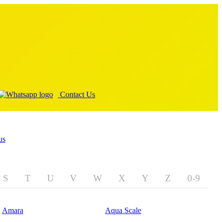
Contact Us
us
S
T
U
V
W
X
Y
Z
0-9
Amara
Aqua Scale