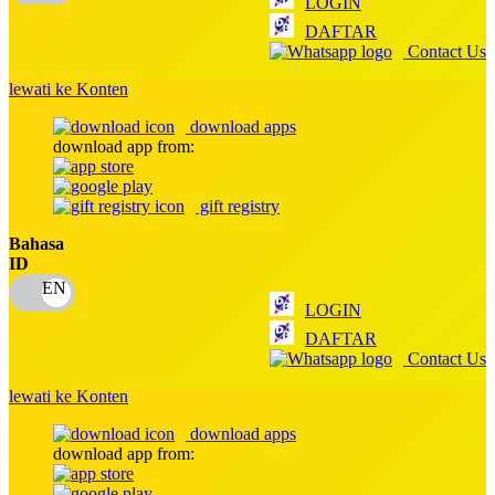
LOGIN
Q
DAFTAR
Contact Us
QV Baby
lewati ke Konten
R
download apps
Real Shades
download app from:
Red Castle
gift registry
Ribbon Madness
Bahasa
ID
S
Sebamed
LOGIN
DAFTAR
Silver Cross
Contact Us
Simply Idea
lewati ke Konten
Skip Hop
download apps
download app from:
Spectra