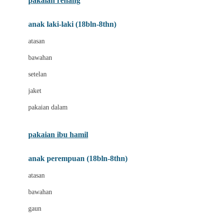
pakaian renang
Bumkins
anak laki-laki (18bln-8thn)
C
atasan
Cetaphil
bawahan
Chicco
setelan
Childlife
jaket
Clevamama
pakaian dalam
Cocolatte
Cottonseeds
pakaian ibu hamil
Cozy N Safe
anak perempuan (18bln-8thn)
Crane
atasan
Cybex
bawahan
D
gaun