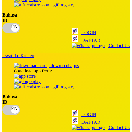
Squishmallows
gift registry
Starbooks
Bahasa
ID
Stick-O
Stokke
LOGIN
DAFTAR
Sudocrem
Contact Us
Sumimo
lewati ke Konten
Sunnylife
download apps
Sun-Staches
download app from:
Swimava
gift registry
T
Bahasa
ID
Tommee Tippee
Trunki
LOGIN
DAFTAR
Tutti Bambini
Contact Us