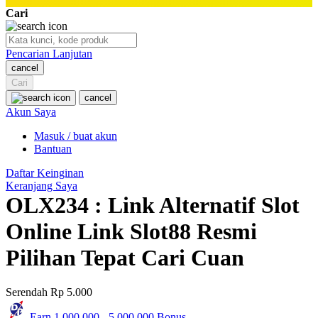
Twistshake
Cari
TY Toys
Pencarian Lanjutan
U
cancel
Cari
cancel
Akun Saya
V
Masuk / buat akun
Veja
Bantuan
Vitaflow
Daftar Keinginan
Keranjang Saya
Vtech
OLX234 : Link Alternatif Slot
W
Online Link Slot88 Resmi
Waterland
Pilihan Tepat Cari Cuan
Wellness
Serendah
Rp 5.000
X
Earn
1.000.000
-
5.000.000
Bonus