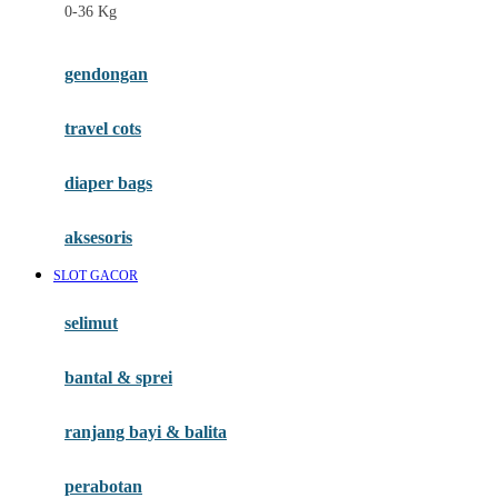
0-36 Kg
Fisher Price
Flipper
gendongan
Friends Of Sally
travel cots
G
diaper bags
Gb
Geko
aksesoris
Graco
SLOT GACOR
Gund
selimut
H
bantal & sprei
Habbie
Haenim
ranjang bayi & balita
Happy Horse
perabotan