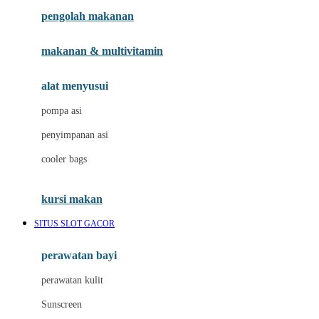
pengolah makanan
Joolz
Jujube
makanan & multivitamin
K
alat menyusui
Kiddycuts
pompa asi
Kumon
penyimpanan asi
L
cooler bags
Leapfrog
kursi makan
Leclerc
SITUS SLOT GACOR
Lee Vierra
Lillebaby
perawatan bayi
Little Bird Told Me
perawatan kulit
Little Miss Janis
Sunscreen