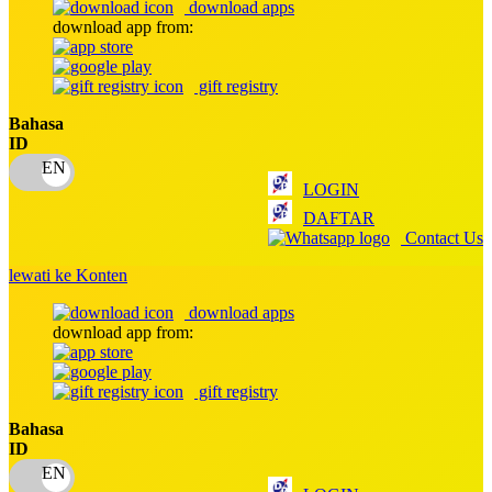
download apps
download app from:
Oh Ma Grain
Okiedog
gift registry
P
Bahasa
ID
Peachy
LOGIN
Phil & Ted's
DAFTAR
Philips Avent
Contact Us
Pigeon
lewati ke Konten
Playgro
download apps
download app from:
Poled Global
Ponycycle
gift registry
Puma
Bahasa
ID
Pureats