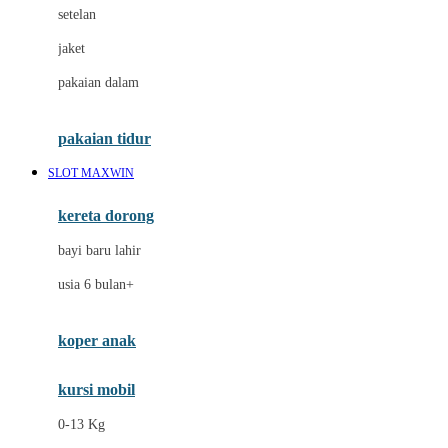
Dae Organics
setelan
Docare
jaket
Doona
pakaian dalam
Down To Earth
Drew
pakaian tidur
Dr. Brown's
SLOT MAXWIN
E
kereta dorong
ELC
bayi baru lahir
Ergobaby
usia 6 bulan+
Expert Care
koper anak
Ezyroller
kursi mobil
F
0-13 Kg
Felt So Sweet