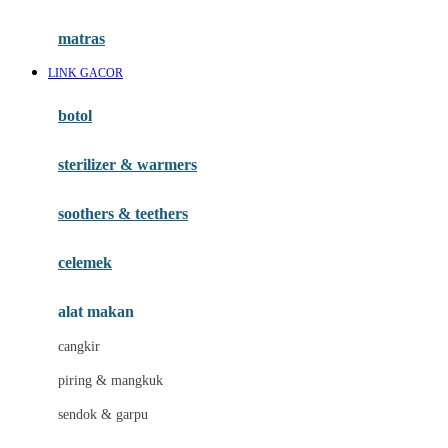
Happy Tummy
Hauck
matras
Havaianas
LINK GACOR
Hegen
botol
Hot Wheels
sterilizer & warmers
Hybrid
soothers & teethers
I
Inlacta DHA
celemek
Interlac
alat makan
Ivenet
cangkir
J
piring & mangkuk
Jack N Jill
sendok & garpu
Joie