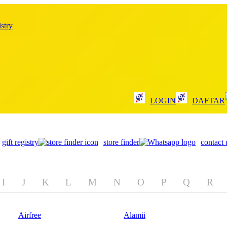
istry
LOGIN
DAFTAR
gift registry
store finder
contact 
I
J
K
L
M
N
O
P
Q
R
Airfree
Alamii