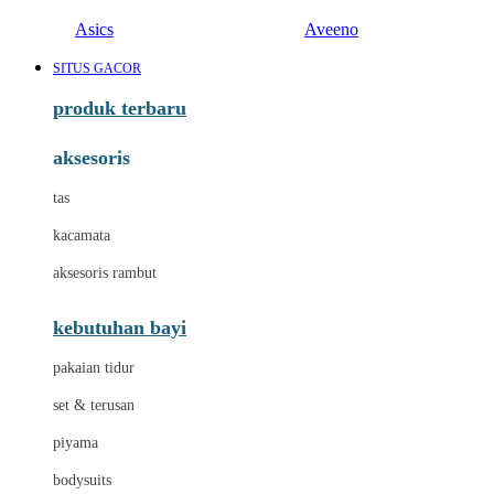
Asics
Aveeno
SITUS GACOR
produk terbaru
aksesoris
tas
kacamata
aksesoris rambut
kebutuhan bayi
pakaian tidur
set & terusan
piyama
bodysuits