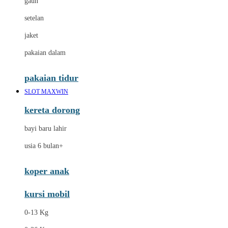
gaun
setelan
jaket
pakaian dalam
pakaian tidur
SLOT MAXWIN
kereta dorong
bayi baru lahir
usia 6 bulan+
koper anak
kursi mobil
0-13 Kg