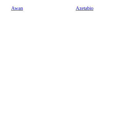
Awan
Azetabio