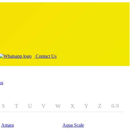
Contact Us
us
S
T
U
V
W
X
Y
Z
0-9
Amara
Aqua Scale