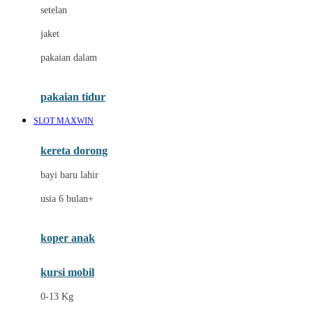
Dae Organics
setelan
Docare
jaket
Doona
pakaian dalam
Down To Earth
Drew
pakaian tidur
Dr. Brown's
SLOT MAXWIN
E
kereta dorong
ELC
bayi baru lahir
Ergobaby
usia 6 bulan+
Expert Care
koper anak
Ezyroller
kursi mobil
F
0-13 Kg
Felt So Sweet