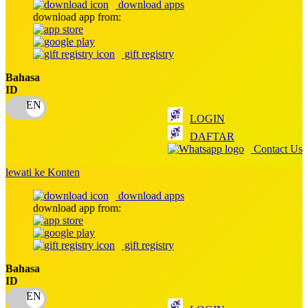
download apps
download app from:
Oh Ma Grain
Okiedog
gift registry
P
Bahasa
ID
Peachy
LOGIN
Phil & Ted's
DAFTAR
Philips Avent
Contact Us
Pigeon
lewati ke Konten
Playgro
download apps
download app from:
Poled Global
Ponycycle
gift registry
Puma
Bahasa
ID
Pureats