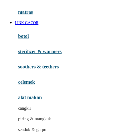
Happy Tummy
Hauck
matras
Havaianas
LINK GACOR
Hegen
botol
Hot Wheels
sterilizer & warmers
Hybrid
soothers & teethers
I
Inlacta DHA
celemek
Interlac
alat makan
Ivenet
cangkir
J
piring & mangkuk
Jack N Jill
sendok & garpu
Joie