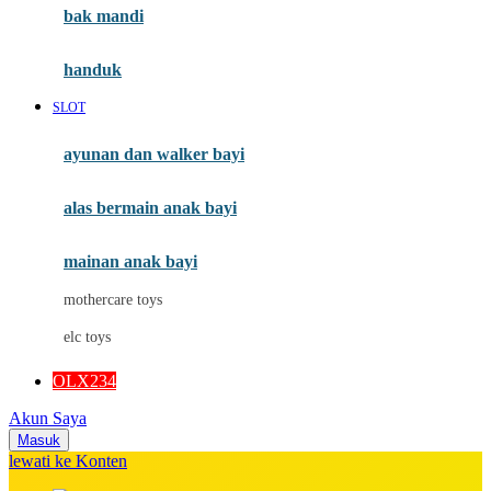
Moby
bak mandi
Momami
handuk
Mothercare
SLOT
Mustela
ayunan dan walker bayi
My Buddy Tag
My K
alas bermain anak bayi
N
mainan anak bayi
Naif
mothercare toys
Nike
elc toys
Nordic Natural
OLX234
Nuby
Akun Saya
Nuna
Masuk
lewati ke Konten
O