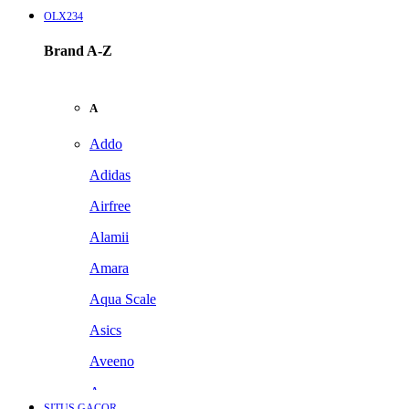
OLX234
Brand A-Z
A
Addo
Adidas
Airfree
Alamii
Amara
Aqua Scale
Asics
Aveeno
Awan
SITUS GACOR