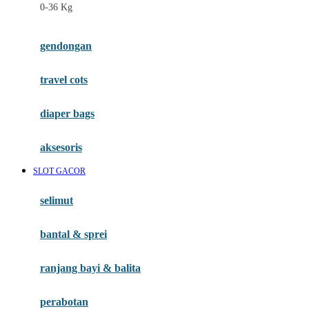
0-36 Kg
Fisher Price
Flipper
gendongan
Friends Of Sally
travel cots
G
diaper bags
Gb
Geko
aksesoris
Graco
SLOT GACOR
Gund
selimut
H
bantal & sprei
Habbie
Haenim
ranjang bayi & balita
Happy Horse
perabotan