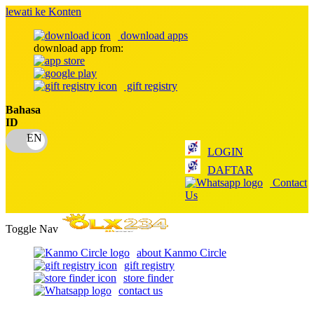
lewati ke Konten
download apps
download app from:
gift registry
Bahasa
ID
LOGIN
DAFTAR
Contact
Us
Toggle Nav
about Kanmo Circle
gift registry
store finder
contact us