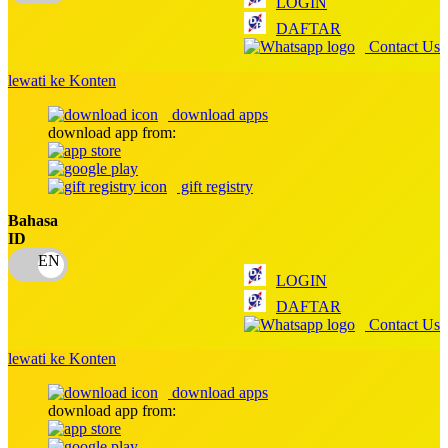
LOGIN
Q
DAFTAR
Contact Us
QV Baby
lewati ke Konten
R
download apps
Real Shades
download app from:
Red Castle
gift registry
Ribbon Madness
Bahasa
ID
S
Sebamed
LOGIN
DAFTAR
Silver Cross
Contact Us
Simply Idea
lewati ke Konten
Skip Hop
download apps
download app from:
Spectra