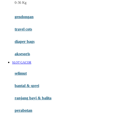
0-36 Kg
Fisher Price
Flipper
gendongan
Friends Of Sally
travel cots
G
diaper bags
Gb
Geko
aksesoris
Graco
SLOT GACOR
Gund
selimut
H
bantal & sprei
Habbie
Haenim
ranjang bayi & balita
Happy Horse
perabotan