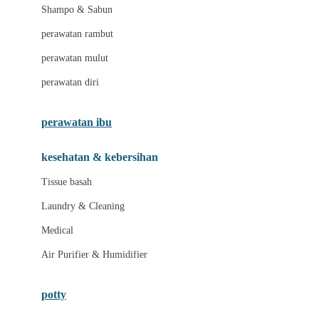
London Taxi
Shampo & Sabun
Love To Dream
perawatan rambut
perawatan mulut
M
perawatan diri
Magformers
Mama's Choice
perawatan ibu
Mamas&Papas
kesehatan & kebersihan
Mamaway
Tissue basah
Maxi Cosi
Laundry & Cleaning
Megabloks
Medical
Micro
Air Purifier & Humidifier
MiDeer
Mimi & Lula
potty
Mini Monkey