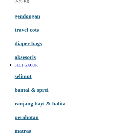
0-36 Kg
gendongan
travel cots
diaper bags
aksesoris
SLOT GACOR
selimut
bantal & sprei
ranjang bayi & balita
perabotan
matras