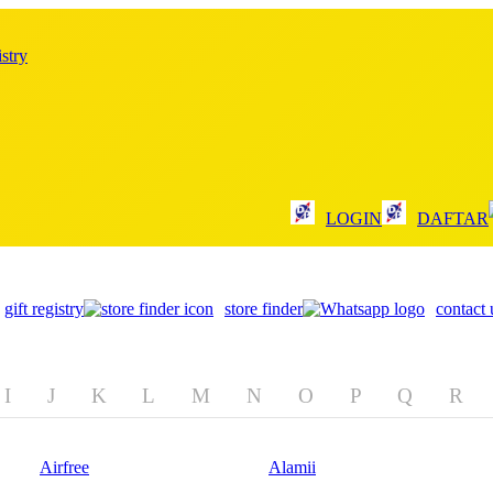
istry
LOGIN
DAFTAR
gift registry
store finder
contact 
I
J
K
L
M
N
O
P
Q
R
Airfree
Alamii