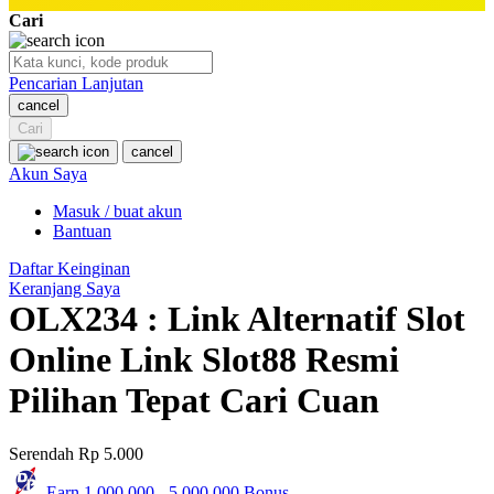
Twistshake
Cari
TY Toys
Pencarian Lanjutan
U
cancel
Cari
cancel
Akun Saya
V
Masuk / buat akun
Veja
Bantuan
Vitaflow
Daftar Keinginan
Keranjang Saya
Vtech
OLX234 : Link Alternatif Slot
W
Online Link Slot88 Resmi
Waterland
Pilihan Tepat Cari Cuan
Wellness
Serendah
Rp 5.000
X
Earn
1.000.000
-
5.000.000
Bonus