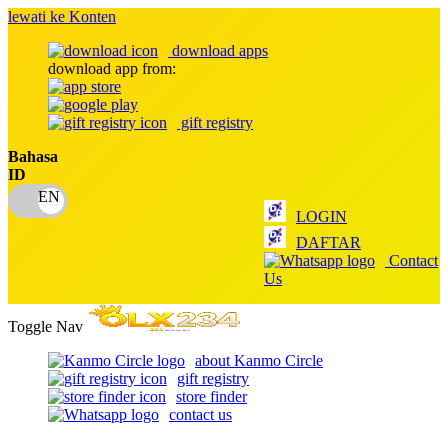
lewati ke Konten
download apps
download app from:
gift registry
Bahasa
ID
LOGIN
DAFTAR
Contact
Us
Toggle Nav
about Kanmo Circle
gift registry
store finder
contact us