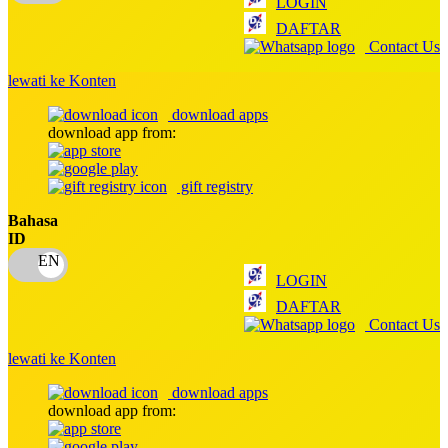
LOGIN
Q
DAFTAR
Contact Us
QV Baby
lewati ke Konten
R
download apps
Real Shades
download app from:
Red Castle
gift registry
Ribbon Madness
Bahasa
ID
S
Sebamed
LOGIN
DAFTAR
Silver Cross
Contact Us
Simply Idea
lewati ke Konten
Skip Hop
download apps
download app from:
Spectra