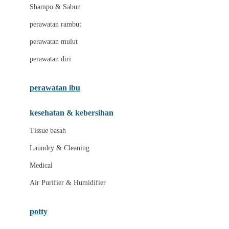
London Taxi
Shampo & Sabun
Love To Dream
perawatan rambut
perawatan mulut
M
perawatan diri
Magformers
Mama's Choice
perawatan ibu
Mamas&Papas
kesehatan & kebersihan
Mamaway
Tissue basah
Maxi Cosi
Laundry & Cleaning
Megabloks
Medical
Micro
Air Purifier & Humidifier
MiDeer
Mimi & Lula
potty
Mini Monkey