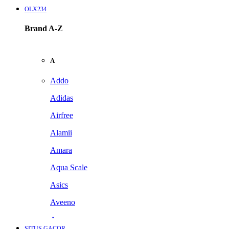
OLX234
Brand A-Z
A
Addo
Adidas
Airfree
Alamii
Amara
Aqua Scale
Asics
Aveeno
Awan
SITUS GACOR