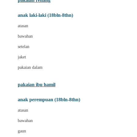
pakaian renang
Bumkins
anak laki-laki (18bln-8thn)
C
atasan
Cetaphil
bawahan
Chicco
setelan
Childlife
jaket
Clevamama
pakaian dalam
Cocolatte
Cottonseeds
pakaian ibu hamil
Cozy N Safe
anak perempuan (18bln-8thn)
Crane
atasan
Cybex
bawahan
D
gaun