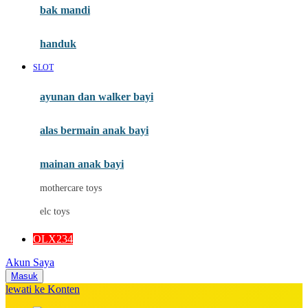
Moby
bak mandi
Momami
handuk
Mothercare
SLOT
Mustela
ayunan dan walker bayi
My Buddy Tag
My K
alas bermain anak bayi
N
mainan anak bayi
Naif
mothercare toys
Nike
elc toys
Nordic Natural
OLX234
Nuby
Akun Saya
Nuna
Masuk
lewati ke Konten
O