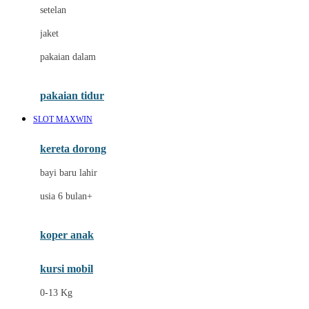
Dae Organics
setelan
Docare
jaket
Doona
pakaian dalam
Down To Earth
Drew
pakaian tidur
Dr. Brown's
SLOT MAXWIN
E
kereta dorong
ELC
bayi baru lahir
Ergobaby
usia 6 bulan+
Expert Care
koper anak
Ezyroller
kursi mobil
F
0-13 Kg
Felt So Sweet