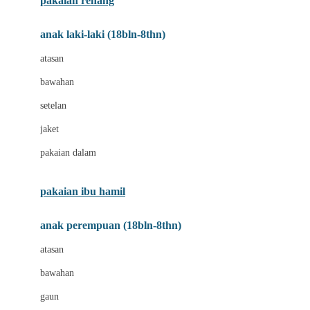
pakaian renang
Bumkins
anak laki-laki (18bln-8thn)
C
atasan
Cetaphil
bawahan
Chicco
setelan
Childlife
jaket
Clevamama
pakaian dalam
Cocolatte
Cottonseeds
pakaian ibu hamil
Cozy N Safe
anak perempuan (18bln-8thn)
Crane
atasan
Cybex
bawahan
D
gaun