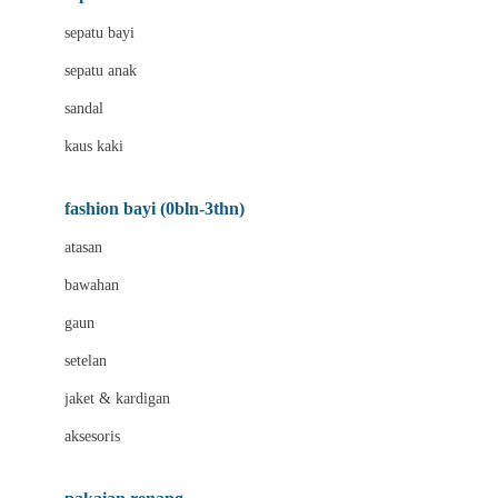
Bio Oil
sepatu bayi
Biolane
sepatu anak
Bite Fighters
sandal
Bizzi Growin
kaus kaki
Blackmores
fashion bayi (0bln-3thn)
Blooming Marvellous
atasan
Bonnels
bawahan
Bravado
gaun
Bruder
setelan
Brush Baby
jaket & kardigan
Buds Organics
aksesoris
Bugaboo
Buggygear