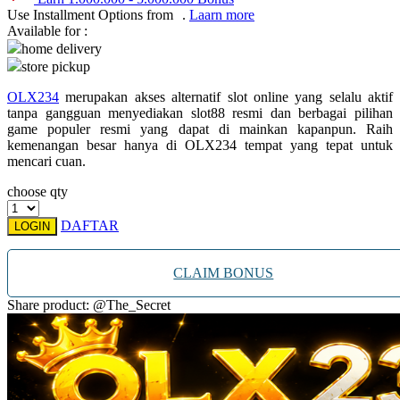
Use Installment Options from
.
Laarn more
Xootz
Available for :
home delivery
Y
store pickup
Yamatoya
OLX234
merupakan akses alternatif slot online yang selalu aktif
tanpa gangguan menyediakan slot88 resmi dan berbagai pilihan
Z
game populer resmi yang dapat di mainkan kapanpun. Raih
kemenangan besar hanya di OLX234 tempat yang tepat untuk
Zaxy
mencari cuan.
Zoggs
choose qty
DAFTAR
LOGIN
0-9
4Moms
CLAIM BONUS
59S
Share product: @The_Secret