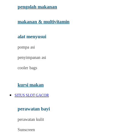
pengolah makanan
Joolz
Jujube
makanan & multivitamin
K
alat menyusui
Kiddycuts
pompa asi
Kumon
penyimpanan asi
L
cooler bags
Leapfrog
kursi makan
Leclerc
SITUS SLOT GACOR
Lee Vierra
Lillebaby
perawatan bayi
Little Bird Told Me
perawatan kulit
Little Miss Janis
Sunscreen