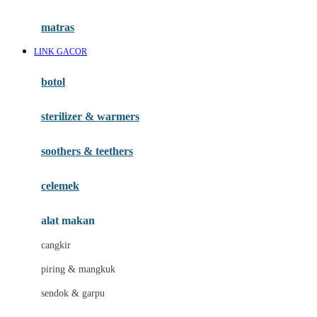
Happy Tummy
Hauck
matras
Havaianas
LINK GACOR
Hegen
botol
Hot Wheels
sterilizer & warmers
Hybrid
soothers & teethers
I
Inlacta DHA
celemek
Interlac
alat makan
Ivenet
cangkir
J
piring & mangkuk
Jack N Jill
sendok & garpu
Joie