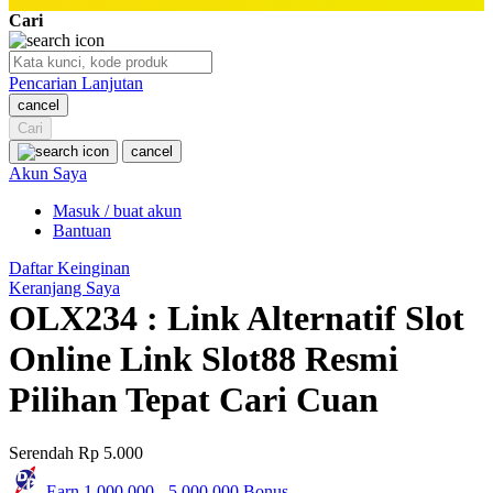
Twistshake
Cari
TY Toys
Pencarian Lanjutan
U
cancel
Cari
cancel
Akun Saya
V
Masuk / buat akun
Veja
Bantuan
Vitaflow
Daftar Keinginan
Keranjang Saya
Vtech
OLX234 : Link Alternatif Slot
W
Online Link Slot88 Resmi
Waterland
Pilihan Tepat Cari Cuan
Wellness
Serendah
Rp 5.000
X
Earn
1.000.000
-
5.000.000
Bonus