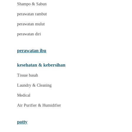
London Taxi
Shampo & Sabun
Love To Dream
perawatan rambut
perawatan mulut
M
perawatan diri
Magformers
Mama's Choice
perawatan ibu
Mamas&Papas
kesehatan & kebersihan
Mamaway
Tissue basah
Maxi Cosi
Laundry & Cleaning
Megabloks
Medical
Micro
Air Purifier & Humidifier
MiDeer
Mimi & Lula
potty
Mini Monkey