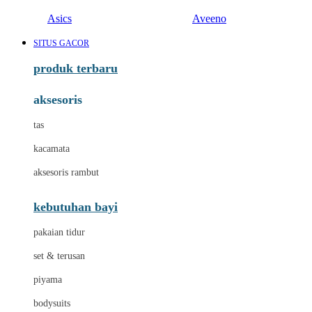
Asics
Aveeno
SITUS GACOR
produk terbaru
aksesoris
tas
kacamata
aksesoris rambut
kebutuhan bayi
pakaian tidur
set & terusan
piyama
bodysuits