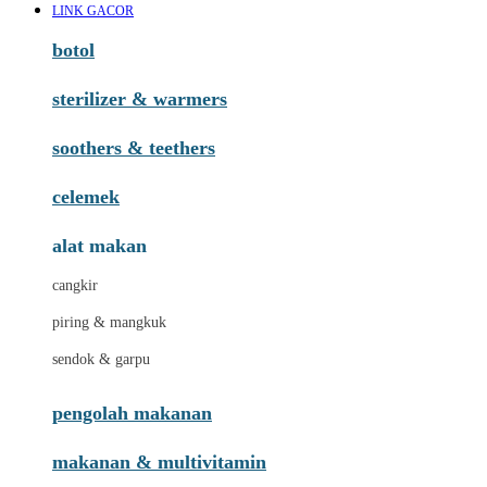
LINK GACOR
botol
sterilizer & warmers
soothers & teethers
celemek
alat makan
cangkir
piring & mangkuk
sendok & garpu
pengolah makanan
makanan & multivitamin