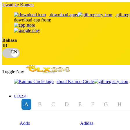
lewati ke Konten
download apps
gift reg
download app from:
Bahasa
ID
Toggle Nav
about Kanmo Circle
OLX234
A
B
C
D
E
F
G
H
Addo
Adidas