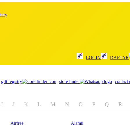
istry
LOGIN
DAFTAR
gift registry
store finder
contact 
I
J
K
L
M
N
O
P
Q
R
Airfree
Alamii