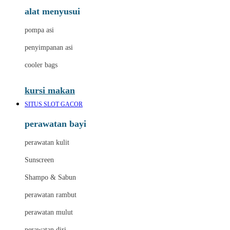
alat menyusui
pompa asi
penyimpanan asi
cooler bags
kursi makan
SITUS SLOT GACOR
perawatan bayi
perawatan kulit
Sunscreen
Shampo & Sabun
perawatan rambut
perawatan mulut
perawatan diri