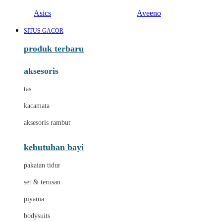
Asics
Aveeno
SITUS GACOR
produk terbaru
aksesoris
tas
kacamata
aksesoris rambut
kebutuhan bayi
pakaian tidur
set & terusan
piyama
bodysuits