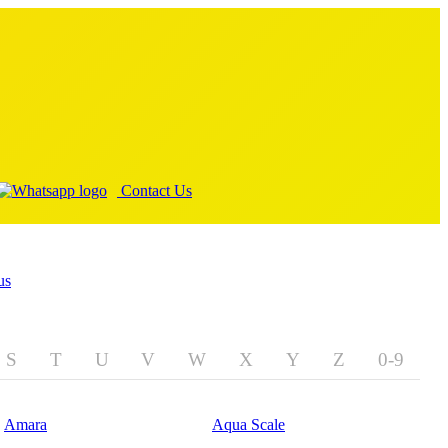
Contact Us
us
S
T
U
V
W
X
Y
Z
0-9
Amara
Aqua Scale