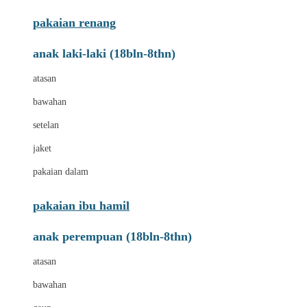
pakaian renang
anak laki-laki (18bln-8thn)
atasan
bawahan
setelan
jaket
pakaian dalam
pakaian ibu hamil
anak perempuan (18bln-8thn)
atasan
bawahan