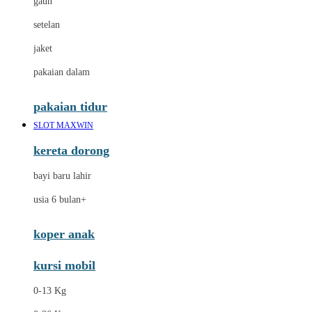
gaun
setelan
jaket
pakaian dalam
pakaian tidur
SLOT MAXWIN
kereta dorong
bayi baru lahir
usia 6 bulan+
koper anak
kursi mobil
0-13 Kg