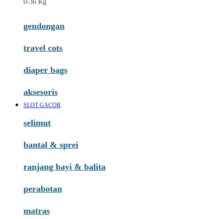
0-36 Kg
gendongan
travel cots
diaper bags
aksesoris
SLOT GACOR
selimut
bantal & sprei
ranjang bayi & balita
perabotan
matras