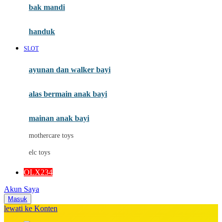
Moby
bak mandi
Momami
handuk
Mothercare
SLOT
Mustela
ayunan dan walker bayi
My Buddy Tag
My K
alas bermain anak bayi
N
mainan anak bayi
Naif
mothercare toys
Nike
elc toys
Nordic Natural
OLX234
Nuby
Akun Saya
Nuna
Masuk
lewati ke Konten
O