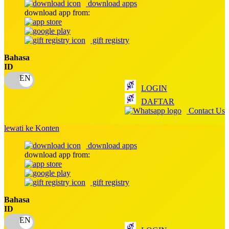
download apps
download app from:
Oh Ma Grain
Okiedog
gift registry
P
Bahasa
ID
Peachy
LOGIN
Phil & Ted's
DAFTAR
Philips Avent
Contact Us
Pigeon
lewati ke Konten
Playgro
download apps
download app from:
Poled Global
Ponycycle
gift registry
Puma
Bahasa
ID
Pureats