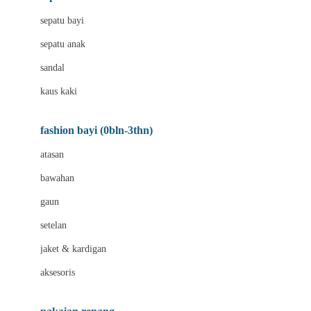
Bio Oil
sepatu bayi
Biolane
sepatu anak
Bite Fighters
sandal
Bizzi Growin
kaus kaki
Blackmores
fashion bayi (0bln-3thn)
Blooming Marvellous
atasan
Bonnels
bawahan
Bravado
gaun
Bruder
setelan
Brush Baby
jaket & kardigan
Buds Organics
aksesoris
Bugaboo
Buggygear