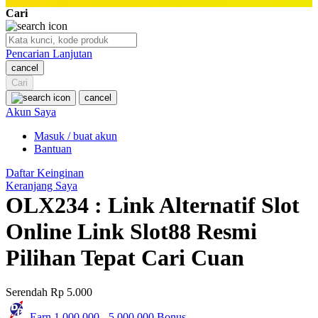
Twistshake
Cari
TY Toys
Pencarian Lanjutan
U
cancel
Cari
cancel
Akun Saya
V
Masuk / buat akun
Veja
Bantuan
Vitaflow
Daftar Keinginan
Keranjang Saya
Vtech
OLX234 : Link Alternatif Slot
W
Online Link Slot88 Resmi
Waterland
Pilihan Tepat Cari Cuan
Wellness
Serendah
Rp 5.000
X
Earn
1.000.000
-
5.000.000
Bonus