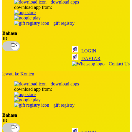
download apps
download app from:
Oh Ma Grain
Okiedog
gift registry
P
Bahasa
ID
Peachy
LOGIN
Phil & Ted's
DAFTAR
Philips Avent
Contact Us
Pigeon
lewati ke Konten
Playgro
download apps
download app from:
Poled Global
Ponycycle
gift registry
Puma
Bahasa
ID
Pureats