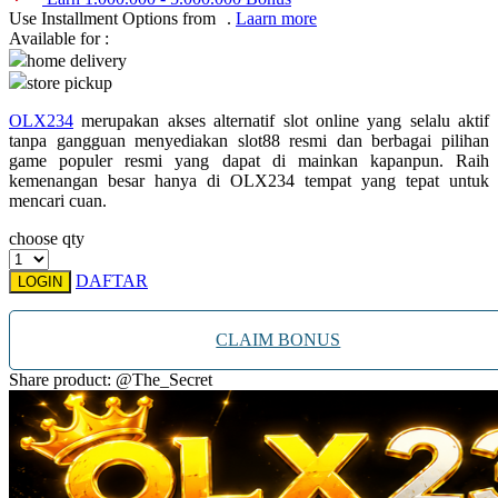
Use Installment Options from
.
Laarn more
Xootz
Available for :
home delivery
Y
store pickup
Yamatoya
OLX234
merupakan akses alternatif slot online yang selalu aktif
tanpa gangguan menyediakan slot88 resmi dan berbagai pilihan
Z
game populer resmi yang dapat di mainkan kapanpun. Raih
kemenangan besar hanya di OLX234 tempat yang tepat untuk
Zaxy
mencari cuan.
Zoggs
choose qty
DAFTAR
LOGIN
0-9
4Moms
CLAIM BONUS
59S
Share product: @The_Secret