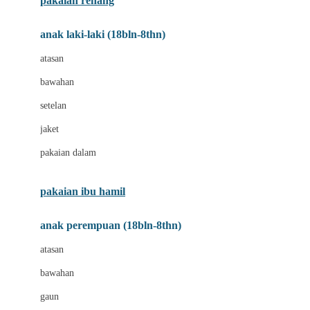
pakaian renang
Bumkins
anak laki-laki (18bln-8thn)
C
atasan
Cetaphil
bawahan
Chicco
setelan
Childlife
jaket
Clevamama
pakaian dalam
Cocolatte
Cottonseeds
pakaian ibu hamil
Cozy N Safe
anak perempuan (18bln-8thn)
Crane
atasan
Cybex
bawahan
D
gaun