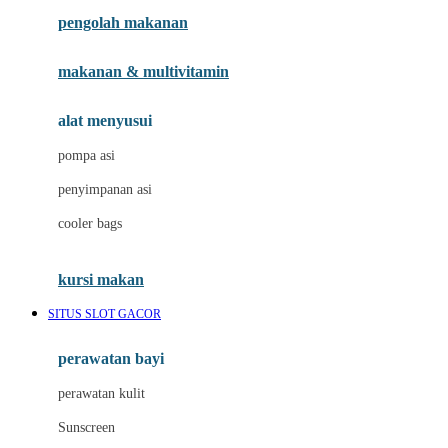
pengolah makanan
Joolz
Jujube
makanan & multivitamin
K
alat menyusui
Kiddycuts
pompa asi
Kumon
penyimpanan asi
L
cooler bags
Leapfrog
kursi makan
Leclerc
SITUS SLOT GACOR
Lee Vierra
Lillebaby
perawatan bayi
Little Bird Told Me
perawatan kulit
Little Miss Janis
Sunscreen