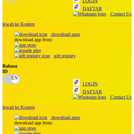
LOGIN
Q
DAFTAR
Contact Us
QV Baby
lewati ke Konten
R
download apps
Real Shades
download app from:
Red Castle
gift registry
Ribbon Madness
Bahasa
ID
S
Sebamed
LOGIN
DAFTAR
Silver Cross
Contact Us
Simply Idea
lewati ke Konten
Skip Hop
download apps
download app from:
Spectra