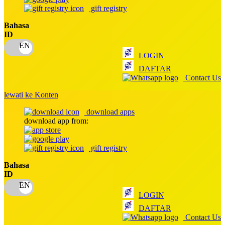
Squishmallows
gift registry
Starbooks
Bahasa
ID
Stick-O
Stokke
LOGIN
DAFTAR
Sudocrem
Contact Us
Sumimo
lewati ke Konten
Sunnylife
download apps
Sun-Staches
download app from:
Swimava
gift registry
T
Bahasa
ID
Tommee Tippee
Trunki
LOGIN
DAFTAR
Tutti Bambini
Contact Us