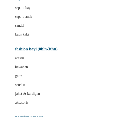
Bio Oil
sepatu bayi
Biolane
sepatu anak
Bite Fighters
sandal
Bizzi Growin
kaus kaki
Blackmores
fashion bayi (0bln-3thn)
Blooming Marvellous
atasan
Bonnels
bawahan
Bravado
gaun
Bruder
setelan
Brush Baby
jaket & kardigan
Buds Organics
aksesoris
Bugaboo
Buggygear