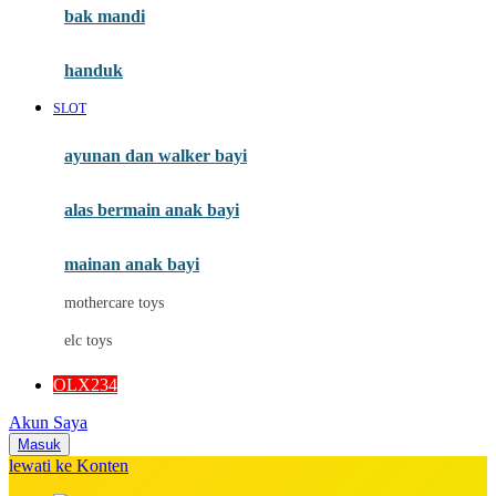
Moby
bak mandi
Momami
handuk
Mothercare
SLOT
Mustela
ayunan dan walker bayi
My Buddy Tag
My K
alas bermain anak bayi
N
mainan anak bayi
Naif
mothercare toys
Nike
elc toys
Nordic Natural
OLX234
Nuby
Akun Saya
Nuna
Masuk
lewati ke Konten
O