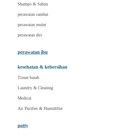
London Taxi
Shampo & Sabun
Love To Dream
perawatan rambut
perawatan mulut
M
perawatan diri
Magformers
Mama's Choice
perawatan ibu
Mamas&Papas
kesehatan & kebersihan
Mamaway
Tissue basah
Maxi Cosi
Laundry & Cleaning
Megabloks
Medical
Micro
Air Purifier & Humidifier
MiDeer
Mimi & Lula
potty
Mini Monkey