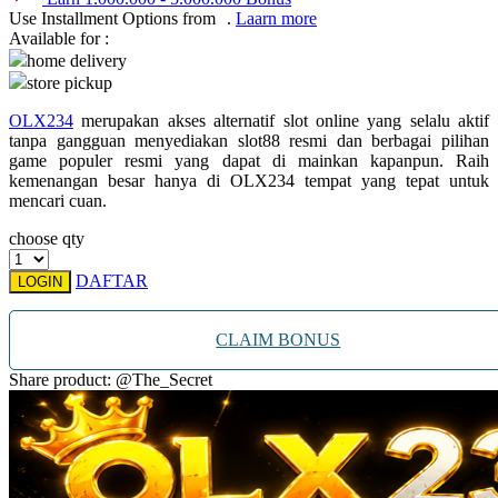
Use Installment Options from
.
Laarn more
Xootz
Available for :
home delivery
Y
store pickup
Yamatoya
OLX234
merupakan akses alternatif slot online yang selalu aktif
tanpa gangguan menyediakan slot88 resmi dan berbagai pilihan
Z
game populer resmi yang dapat di mainkan kapanpun. Raih
kemenangan besar hanya di OLX234 tempat yang tepat untuk
Zaxy
mencari cuan.
Zoggs
choose qty
DAFTAR
LOGIN
0-9
4Moms
CLAIM BONUS
59S
Share product: @The_Secret