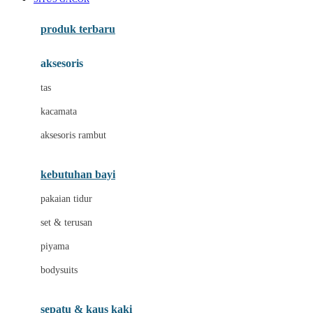
Azetabio
produk terbaru
B
aksesoris
Baabaasheepz
tas
Babiators
kacamata
Baby Dove
aksesoris rambut
Baby Jogger
Baby Rovega
kebutuhan bayi
Babybee
pakaian tidur
Banana Boat
set & terusan
Banz
piyama
Barbie
bodysuits
Beaba
Beauty Barn
sepatu & kaus kaki