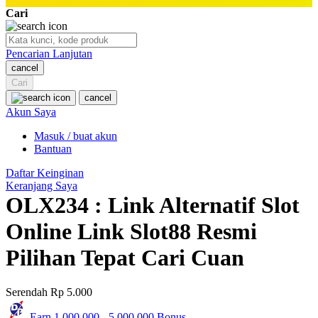
Twistshake
Cari
TY Toys
Pencarian Lanjutan
U
cancel
Cari
cancel
Akun Saya
V
Masuk / buat akun
Veja
Bantuan
Vitaflow
Daftar Keinginan
Keranjang Saya
Vtech
OLX234 : Link Alternatif Slot
W
Online Link Slot88 Resmi
Waterland
Pilihan Tepat Cari Cuan
Wellness
Serendah
Rp 5.000
X
Earn
1.000.000
-
5.000.000
Bonus