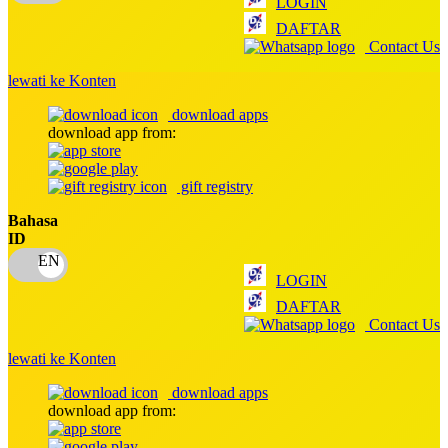
LOGIN
Q
DAFTAR
Contact Us
QV Baby
lewati ke Konten
R
download apps
Real Shades
download app from:
Red Castle
gift registry
Ribbon Madness
Bahasa
ID
S
Sebamed
LOGIN
DAFTAR
Silver Cross
Contact Us
Simply Idea
lewati ke Konten
Skip Hop
download apps
download app from:
Spectra