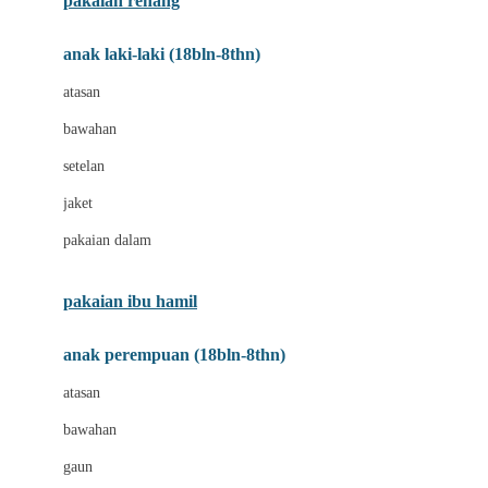
pakaian renang
Bumkins
anak laki-laki (18bln-8thn)
C
atasan
Cetaphil
bawahan
Chicco
setelan
Childlife
jaket
Clevamama
pakaian dalam
Cocolatte
Cottonseeds
pakaian ibu hamil
Cozy N Safe
anak perempuan (18bln-8thn)
Crane
atasan
Cybex
bawahan
D
gaun