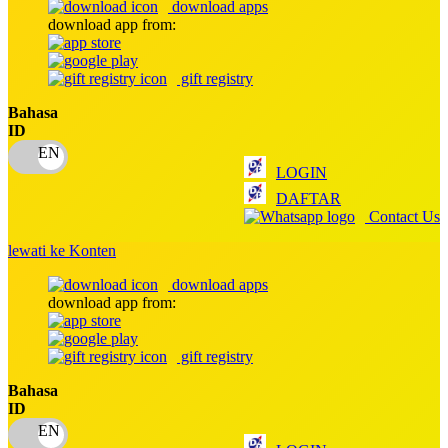
download apps
download app from:
Oh Ma Grain
Okiedog
gift registry
P
Bahasa
ID
Peachy
LOGIN
Phil & Ted's
DAFTAR
Philips Avent
Contact Us
Pigeon
lewati ke Konten
Playgro
download apps
download app from:
Poled Global
Ponycycle
gift registry
Puma
Bahasa
ID
Pureats