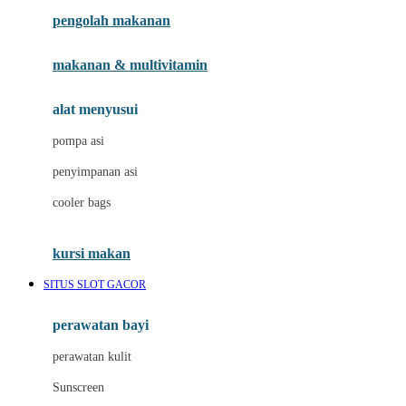
pengolah makanan
Joolz
Jujube
makanan & multivitamin
K
alat menyusui
Kiddycuts
pompa asi
Kumon
penyimpanan asi
L
cooler bags
Leapfrog
kursi makan
Leclerc
SITUS SLOT GACOR
Lee Vierra
Lillebaby
perawatan bayi
Little Bird Told Me
perawatan kulit
Little Miss Janis
Sunscreen