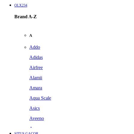
OLX234
Brand A-Z
A
Addo
Adidas
Airfree
Alamii
Amara
Aqua Scale
Asics
Aveeno
Awan
SITUS GACOR