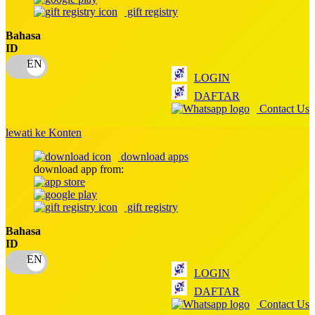
Squishmallows
gift registry
Starbooks
Bahasa
ID
Stick-O
Stokke
LOGIN
DAFTAR
Sudocrem
Contact Us
Sumimo
lewati ke Konten
Sunnylife
download apps
Sun-Staches
download app from:
Swimava
gift registry
T
Bahasa
ID
Tommee Tippee
Trunki
LOGIN
DAFTAR
Tutti Bambini
Contact Us