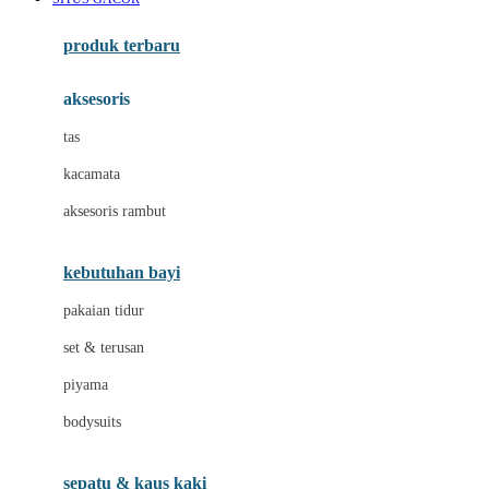
Azetabio
produk terbaru
B
aksesoris
Baabaasheepz
tas
Babiators
kacamata
Baby Dove
aksesoris rambut
Baby Jogger
Baby Rovega
kebutuhan bayi
Babybee
pakaian tidur
Banana Boat
set & terusan
Banz
piyama
Barbie
bodysuits
Beaba
Beauty Barn
sepatu & kaus kaki