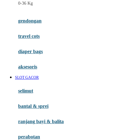
0-36 Kg
Fisher Price
Flipper
gendongan
Friends Of Sally
travel cots
G
diaper bags
Gb
Geko
aksesoris
Graco
SLOT GACOR
Gund
selimut
H
bantal & sprei
Habbie
Haenim
ranjang bayi & balita
Happy Horse
perabotan