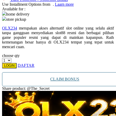
Use Installment Options from
.
Laarn more
Xootz
Available for :
home delivery
Y
store pickup
Yamatoya
OLX234
merupakan akses alternatif slot online yang selalu aktif
tanpa gangguan menyediakan slot88 resmi dan berbagai pilihan
Z
game populer resmi yang dapat di mainkan kapanpun. Raih
kemenangan besar hanya di OLX234 tempat yang tepat untuk
Zaxy
mencari cuan.
Zoggs
choose qty
DAFTAR
LOGIN
0-9
4Moms
CLAIM BONUS
59S
Share product: @The_Secret