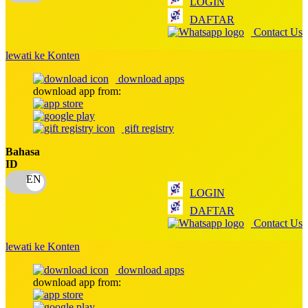
LOGIN
Q
DAFTAR
Contact Us
QV Baby
lewati ke Konten
R
download apps
Real Shades
download app from:
Red Castle
gift registry
Ribbon Madness
Bahasa
ID
S
Sebamed
LOGIN
DAFTAR
Silver Cross
Contact Us
Simply Idea
lewati ke Konten
Skip Hop
download apps
download app from:
Spectra