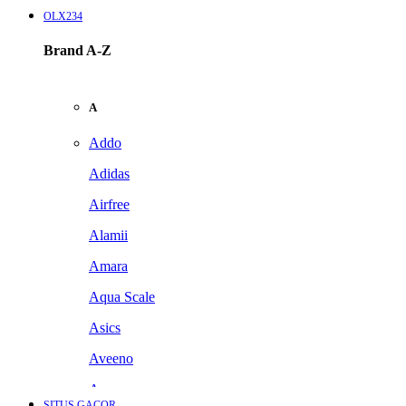
OLX234
Brand A-Z
A
Addo
Adidas
Airfree
Alamii
Amara
Aqua Scale
Asics
Aveeno
Awan
SITUS GACOR