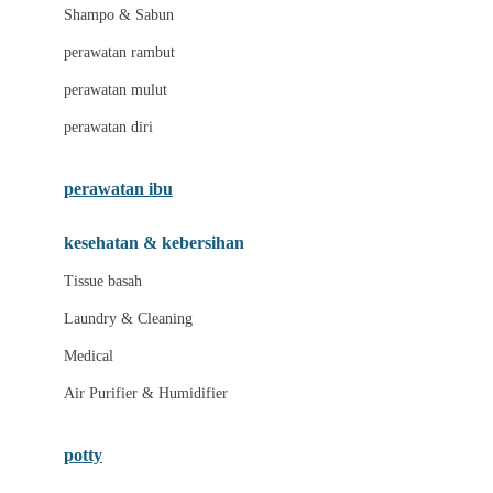
London Taxi
Shampo & Sabun
Love To Dream
perawatan rambut
perawatan mulut
M
perawatan diri
Magformers
Mama's Choice
perawatan ibu
Mamas&Papas
kesehatan & kebersihan
Mamaway
Tissue basah
Maxi Cosi
Laundry & Cleaning
Megabloks
Medical
Micro
Air Purifier & Humidifier
MiDeer
Mimi & Lula
potty
Mini Monkey