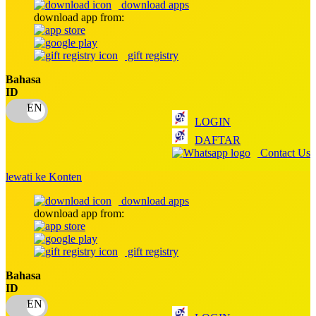
download apps
download app from:
Oh Ma Grain
Okiedog
gift registry
P
Bahasa
ID
Peachy
LOGIN
Phil & Ted's
DAFTAR
Philips Avent
Contact Us
Pigeon
lewati ke Konten
Playgro
download apps
download app from:
Poled Global
Ponycycle
gift registry
Puma
Bahasa
ID
Pureats