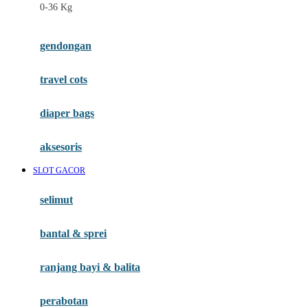
0-36 Kg
Fisher Price
Flipper
gendongan
Friends Of Sally
travel cots
G
diaper bags
Gb
Geko
aksesoris
Graco
SLOT GACOR
Gund
selimut
H
bantal & sprei
Habbie
Haenim
ranjang bayi & balita
Happy Horse
perabotan