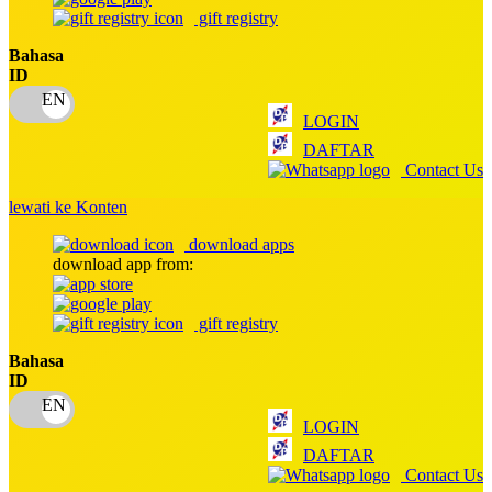
Squishmallows
gift registry
Starbooks
Bahasa
ID
Stick-O
Stokke
LOGIN
DAFTAR
Sudocrem
Contact Us
Sumimo
lewati ke Konten
Sunnylife
download apps
Sun-Staches
download app from:
Swimava
gift registry
T
Bahasa
ID
Tommee Tippee
Trunki
LOGIN
DAFTAR
Tutti Bambini
Contact Us