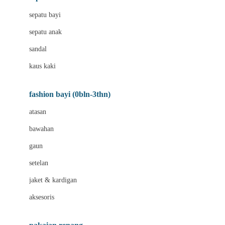
Bio Oil
sepatu bayi
Biolane
sepatu anak
Bite Fighters
sandal
Bizzi Growin
kaus kaki
Blackmores
fashion bayi (0bln-3thn)
Blooming Marvellous
atasan
Bonnels
bawahan
Bravado
gaun
Bruder
setelan
Brush Baby
jaket & kardigan
Buds Organics
aksesoris
Bugaboo
Buggygear