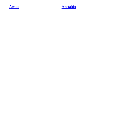
Awan
Azetabio