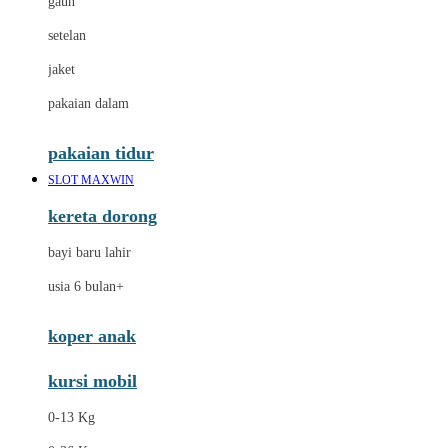
gaun
setelan
jaket
pakaian dalam
pakaian tidur
SLOT MAXWIN
kereta dorong
bayi baru lahir
usia 6 bulan+
koper anak
kursi mobil
0-13 Kg