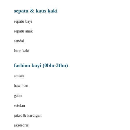
sepatu & kaus kaki
sepatu bayi
sepatu anak
sandal
kaus kaki
fashion bayi (0bln-3thn)
atasan
bawahan
gaun
setelan
jaket & kardigan
aksesoris