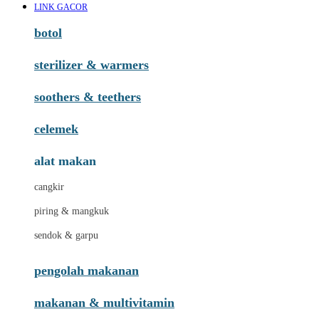
LINK GACOR
botol
sterilizer & warmers
soothers & teethers
celemek
alat makan
cangkir
piring & mangkuk
sendok & garpu
pengolah makanan
makanan & multivitamin