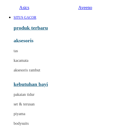
Asics
Aveeno
SITUS GACOR
produk terbaru
aksesoris
tas
kacamata
aksesoris rambut
kebutuhan bayi
pakaian tidur
set & terusan
piyama
bodysuits