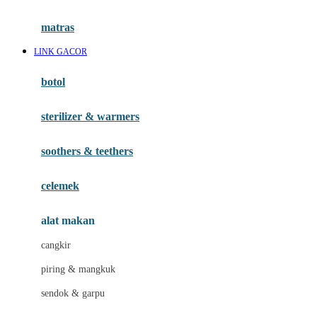
Happy Tummy
Hauck
matras
Havaianas
LINK GACOR
Hegen
botol
Hot Wheels
sterilizer & warmers
Hybrid
soothers & teethers
I
Inlacta DHA
celemek
Interlac
alat makan
Ivenet
cangkir
J
piring & mangkuk
Jack N Jill
sendok & garpu
Joie