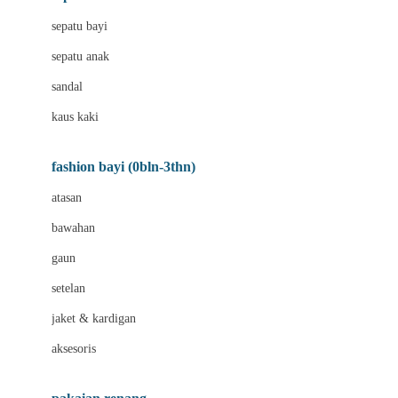
Bio Oil
sepatu bayi
Biolane
sepatu anak
Bite Fighters
sandal
Bizzi Growin
kaus kaki
Blackmores
fashion bayi (0bln-3thn)
Blooming Marvellous
atasan
Bonnels
bawahan
Bravado
gaun
Bruder
setelan
Brush Baby
jaket & kardigan
Buds Organics
aksesoris
Bugaboo
Buggygear