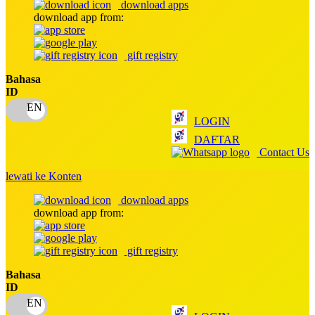
download apps
download app from:
Oh Ma Grain
Okiedog
gift registry
P
Bahasa
ID
Peachy
LOGIN
Phil & Ted's
DAFTAR
Philips Avent
Contact Us
Pigeon
lewati ke Konten
Playgro
download apps
download app from:
Poled Global
Ponycycle
gift registry
Puma
Bahasa
ID
Pureats