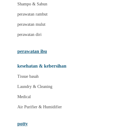
London Taxi
Shampo & Sabun
Love To Dream
perawatan rambut
perawatan mulut
M
perawatan diri
Magformers
Mama's Choice
perawatan ibu
Mamas&Papas
kesehatan & kebersihan
Mamaway
Tissue basah
Maxi Cosi
Laundry & Cleaning
Megabloks
Medical
Micro
Air Purifier & Humidifier
MiDeer
Mimi & Lula
potty
Mini Monkey