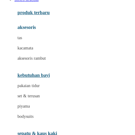
Azetabio
produk terbaru
B
aksesoris
Baabaasheepz
tas
Babiators
kacamata
Baby Dove
aksesoris rambut
Baby Jogger
Baby Rovega
kebutuhan bayi
Babybee
pakaian tidur
Banana Boat
set & terusan
Banz
piyama
Barbie
bodysuits
Beaba
Beauty Barn
sepatu & kaus kaki