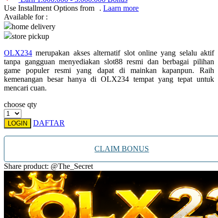
Use Installment Options from
.
Laarn more
Xootz
Available for :
home delivery
Y
store pickup
Yamatoya
OLX234
merupakan akses alternatif slot online yang selalu aktif
tanpa gangguan menyediakan slot88 resmi dan berbagai pilihan
Z
game populer resmi yang dapat di mainkan kapanpun. Raih
kemenangan besar hanya di OLX234 tempat yang tepat untuk
Zaxy
mencari cuan.
Zoggs
choose qty
DAFTAR
LOGIN
0-9
4Moms
CLAIM BONUS
59S
Share product: @The_Secret