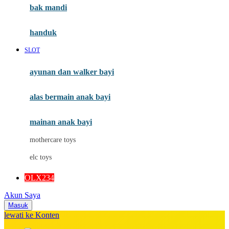
Moby
bak mandi
Momami
handuk
Mothercare
SLOT
Mustela
ayunan dan walker bayi
My Buddy Tag
My K
alas bermain anak bayi
N
mainan anak bayi
Naif
mothercare toys
Nike
elc toys
Nordic Natural
OLX234
Nuby
Akun Saya
Nuna
Masuk
lewati ke Konten
O