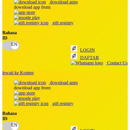
download apps
download app from:
Oh Ma Grain
Okiedog
gift registry
P
Bahasa
ID
Peachy
LOGIN
Phil & Ted's
DAFTAR
Philips Avent
Contact Us
Pigeon
lewati ke Konten
Playgro
download apps
download app from:
Poled Global
Ponycycle
gift registry
Puma
Bahasa
ID
Pureats