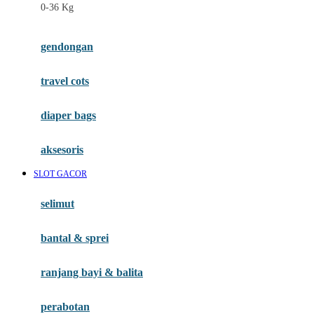
0-36 Kg
Fisher Price
Flipper
gendongan
Friends Of Sally
travel cots
G
diaper bags
Gb
Geko
aksesoris
Graco
SLOT GACOR
Gund
selimut
H
bantal & sprei
Habbie
Haenim
ranjang bayi & balita
Happy Horse
perabotan