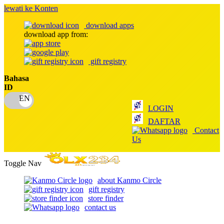
lewati ke Konten
download apps
download app from:
gift registry
Bahasa
ID
LOGIN
DAFTAR
Contact
Us
Toggle Nav
about Kanmo Circle
gift registry
store finder
contact us