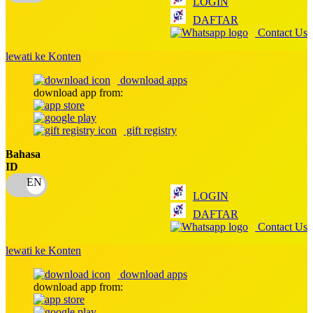
LOGIN
Q
DAFTAR
Contact Us
QV Baby
lewati ke Konten
R
download apps
Real Shades
download app from:
Red Castle
gift registry
Ribbon Madness
Bahasa
ID
S
Sebamed
LOGIN
DAFTAR
Silver Cross
Contact Us
Simply Idea
lewati ke Konten
Skip Hop
download apps
download app from:
Spectra