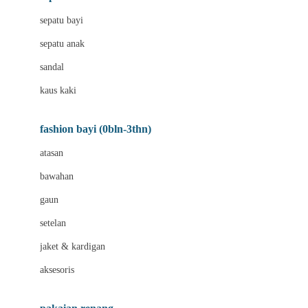
Bio Oil
sepatu bayi
Biolane
sepatu anak
Bite Fighters
sandal
Bizzi Growin
kaus kaki
Blackmores
fashion bayi (0bln-3thn)
Blooming Marvellous
atasan
Bonnels
bawahan
Bravado
gaun
Bruder
setelan
Brush Baby
jaket & kardigan
Buds Organics
aksesoris
Bugaboo
Buggygear