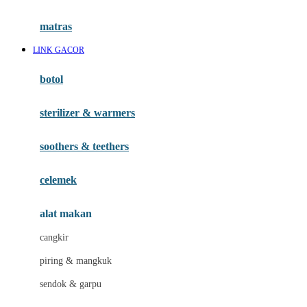
Happy Tummy
Hauck
matras
Havaianas
LINK GACOR
Hegen
botol
Hot Wheels
sterilizer & warmers
Hybrid
soothers & teethers
I
Inlacta DHA
celemek
Interlac
alat makan
Ivenet
cangkir
J
piring & mangkuk
Jack N Jill
sendok & garpu
Joie