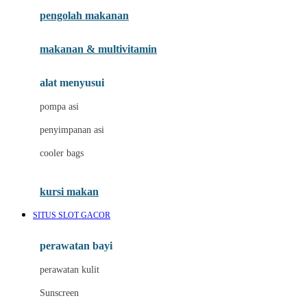
pengolah makanan
Joolz
Jujube
makanan & multivitamin
K
alat menyusui
Kiddycuts
pompa asi
Kumon
penyimpanan asi
L
cooler bags
Leapfrog
kursi makan
Leclerc
SITUS SLOT GACOR
Lee Vierra
Lillebaby
perawatan bayi
Little Bird Told Me
perawatan kulit
Little Miss Janis
Sunscreen