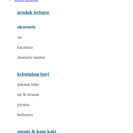
Azetabio
produk terbaru
B
aksesoris
Baabaasheepz
tas
Babiators
kacamata
Baby Dove
aksesoris rambut
Baby Jogger
Baby Rovega
kebutuhan bayi
Babybee
pakaian tidur
Banana Boat
set & terusan
Banz
piyama
Barbie
bodysuits
Beaba
Beauty Barn
sepatu & kaus kaki