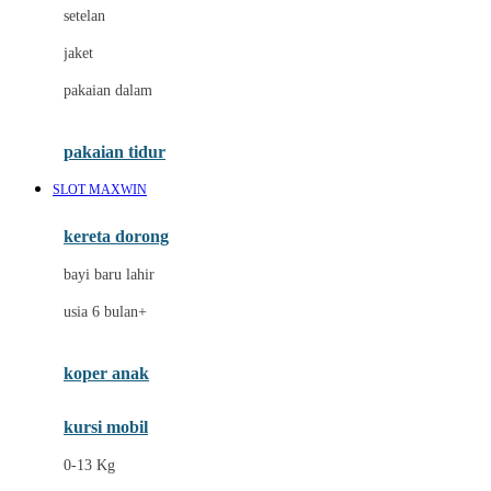
Dae Organics
setelan
Docare
jaket
Doona
pakaian dalam
Down To Earth
Drew
pakaian tidur
Dr. Brown's
SLOT MAXWIN
E
kereta dorong
ELC
bayi baru lahir
Ergobaby
usia 6 bulan+
Expert Care
koper anak
Ezyroller
kursi mobil
F
0-13 Kg
Felt So Sweet