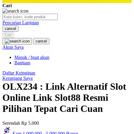
Twistshake
Cari
TY Toys
Pencarian Lanjutan
U
cancel
Cari
cancel
Akun Saya
V
Masuk / buat akun
Veja
Bantuan
Vitaflow
Daftar Keinginan
Keranjang Saya
Vtech
OLX234 : Link Alternatif Slot
W
Online Link Slot88 Resmi
Waterland
Pilihan Tepat Cari Cuan
Wellness
Serendah
Rp 5.000
X
Earn
1.000.000
-
5.000.000
Bonus