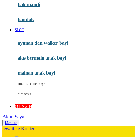
Moby
bak mandi
Momami
handuk
Mothercare
SLOT
Mustela
ayunan dan walker bayi
My Buddy Tag
My K
alas bermain anak bayi
N
mainan anak bayi
Naif
mothercare toys
Nike
elc toys
Nordic Natural
OLX234
Nuby
Akun Saya
Nuna
Masuk
lewati ke Konten
O