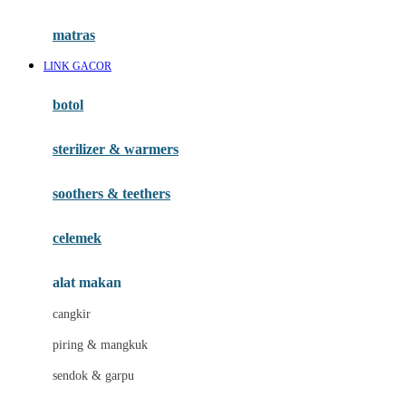
Happy Tummy
Hauck
matras
Havaianas
LINK GACOR
Hegen
botol
Hot Wheels
sterilizer & warmers
Hybrid
soothers & teethers
I
Inlacta DHA
celemek
Interlac
alat makan
Ivenet
cangkir
J
piring & mangkuk
Jack N Jill
sendok & garpu
Joie