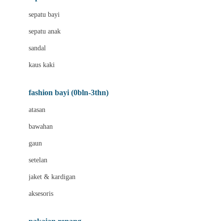
Bio Oil
sepatu bayi
Biolane
sepatu anak
Bite Fighters
sandal
Bizzi Growin
kaus kaki
Blackmores
fashion bayi (0bln-3thn)
Blooming Marvellous
atasan
Bonnels
bawahan
Bravado
gaun
Bruder
setelan
Brush Baby
jaket & kardigan
Buds Organics
aksesoris
Bugaboo
Buggygear