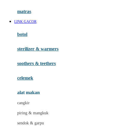
Happy Tummy
Hauck
matras
Havaianas
LINK GACOR
Hegen
botol
Hot Wheels
sterilizer & warmers
Hybrid
soothers & teethers
I
Inlacta DHA
celemek
Interlac
alat makan
Ivenet
cangkir
J
piring & mangkuk
Jack N Jill
sendok & garpu
Joie