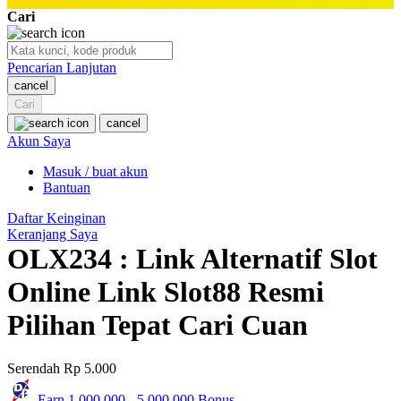
Twistshake
Cari
TY Toys
Pencarian Lanjutan
U
cancel
Cari
cancel
Akun Saya
V
Masuk / buat akun
Veja
Bantuan
Vitaflow
Daftar Keinginan
Keranjang Saya
Vtech
OLX234 : Link Alternatif Slot
W
Online Link Slot88 Resmi
Waterland
Pilihan Tepat Cari Cuan
Wellness
Serendah
Rp 5.000
X
Earn
1.000.000
-
5.000.000
Bonus