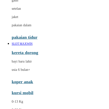
gaun
setelan
jaket
pakaian dalam
pakaian tidur
SLOT MAXWIN
kereta dorong
bayi baru lahir
usia 6 bulan+
koper anak
kursi mobil
0-13 Kg