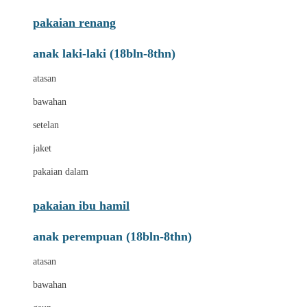
pakaian renang
anak laki-laki (18bln-8thn)
atasan
bawahan
setelan
jaket
pakaian dalam
pakaian ibu hamil
anak perempuan (18bln-8thn)
atasan
bawahan