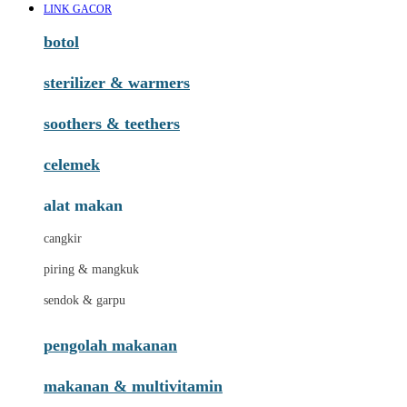
LINK GACOR
botol
sterilizer & warmers
soothers & teethers
celemek
alat makan
cangkir
piring & mangkuk
sendok & garpu
pengolah makanan
makanan & multivitamin