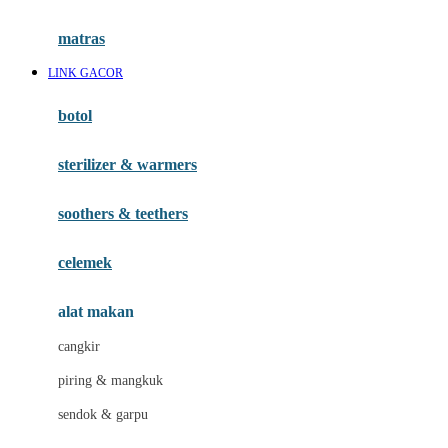
Happy Tummy
Hauck
matras
Havaianas
LINK GACOR
Hegen
botol
Hot Wheels
sterilizer & warmers
Hybrid
soothers & teethers
I
Inlacta DHA
celemek
Interlac
alat makan
Ivenet
cangkir
J
piring & mangkuk
Jack N Jill
sendok & garpu
Joie