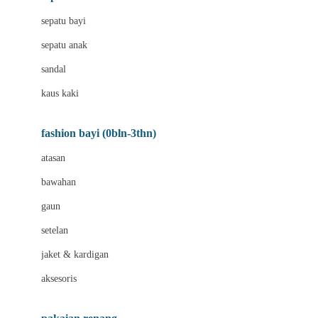
Bio Oil
sepatu bayi
Biolane
sepatu anak
Bite Fighters
sandal
Bizzi Growin
kaus kaki
Blackmores
fashion bayi (0bln-3thn)
Blooming Marvellous
atasan
Bonnels
bawahan
Bravado
gaun
Bruder
setelan
Brush Baby
jaket & kardigan
Buds Organics
aksesoris
Bugaboo
Buggygear