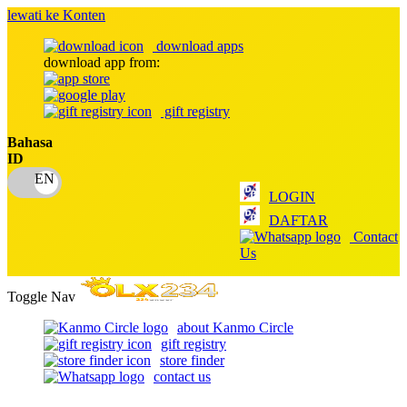
lewati ke Konten
download apps
download app from:
gift registry
Bahasa
ID
LOGIN
DAFTAR
Contact
Us
Toggle Nav
about Kanmo Circle
gift registry
store finder
contact us