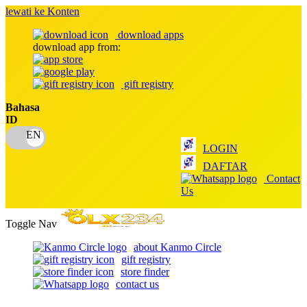
lewati ke Konten
download apps
download app from:
gift registry
Bahasa
ID
LOGIN
DAFTAR
Contact
Us
Toggle Nav
about Kanmo Circle
gift registry
store finder
contact us