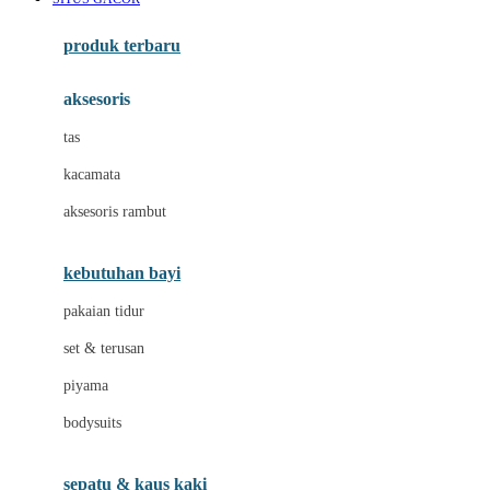
Azetabio
produk terbaru
B
aksesoris
Baabaasheepz
tas
Babiators
kacamata
Baby Dove
aksesoris rambut
Baby Jogger
Baby Rovega
kebutuhan bayi
Babybee
pakaian tidur
Banana Boat
set & terusan
Banz
piyama
Barbie
bodysuits
Beaba
Beauty Barn
sepatu & kaus kaki