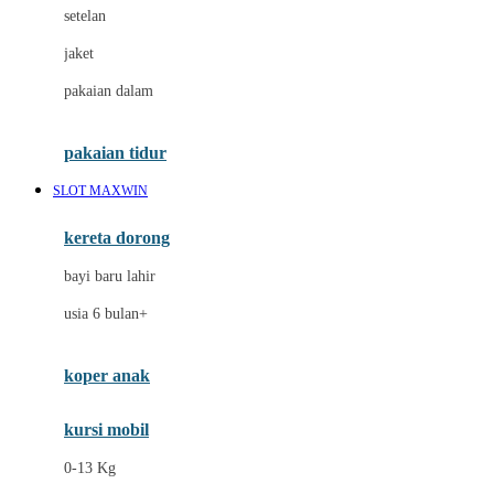
Dae Organics
setelan
Docare
jaket
Doona
pakaian dalam
Down To Earth
Drew
pakaian tidur
Dr. Brown's
SLOT MAXWIN
E
kereta dorong
ELC
bayi baru lahir
Ergobaby
usia 6 bulan+
Expert Care
koper anak
Ezyroller
kursi mobil
F
0-13 Kg
Felt So Sweet