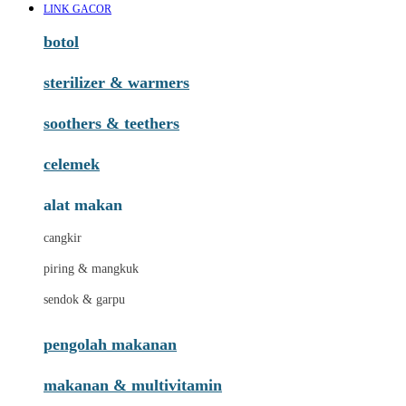
LINK GACOR
botol
sterilizer & warmers
soothers & teethers
celemek
alat makan
cangkir
piring & mangkuk
sendok & garpu
pengolah makanan
makanan & multivitamin