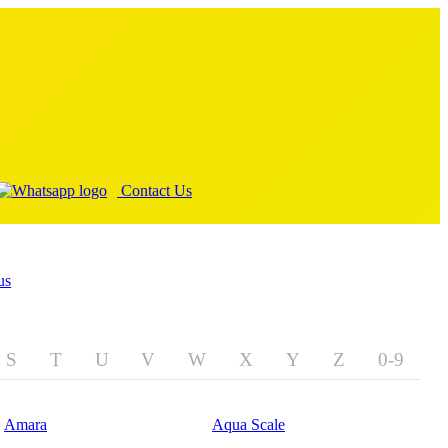
Contact Us
us
S
T
U
V
W
X
Y
Z
0-9
Amara
Aqua Scale