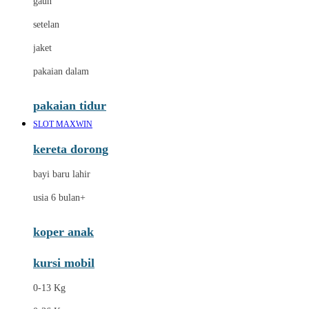
gaun
setelan
jaket
pakaian dalam
pakaian tidur
SLOT MAXWIN
kereta dorong
bayi baru lahir
usia 6 bulan+
koper anak
kursi mobil
0-13 Kg