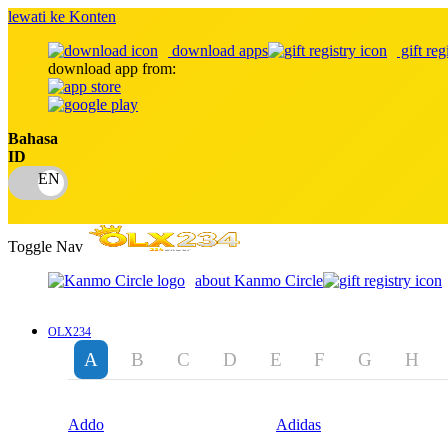
lewati ke Konten
download apps
gift reg
download app from:
Bahasa
ID
Toggle Nav
about Kanmo Circle
OLX234
A
B
C
D
E
F
G
H
Addo
Adidas