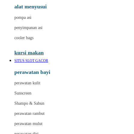
alat menyusui
pompa asi
penyimpanan asi
cooler bags
kursi makan
SITUS SLOT GACOR
perawatan bayi
perawatan kulit
Sunscreen
Shampo & Sabun
perawatan rambut
perawatan mulut
perawatan diri