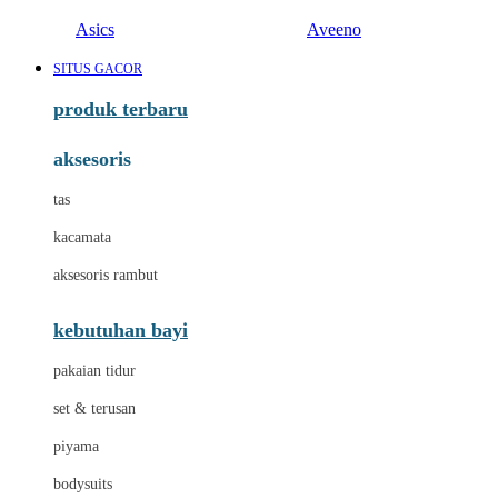
Asics
Aveeno
SITUS GACOR
produk terbaru
aksesoris
tas
kacamata
aksesoris rambut
kebutuhan bayi
pakaian tidur
set & terusan
piyama
bodysuits