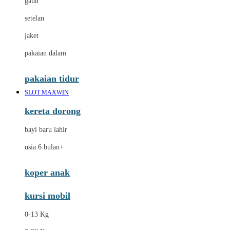
gaun
setelan
jaket
pakaian dalam
pakaian tidur
SLOT MAXWIN
kereta dorong
bayi baru lahir
usia 6 bulan+
koper anak
kursi mobil
0-13 Kg