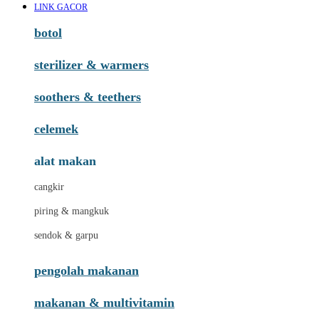
LINK GACOR
botol
sterilizer & warmers
soothers & teethers
celemek
alat makan
cangkir
piring & mangkuk
sendok & garpu
pengolah makanan
makanan & multivitamin