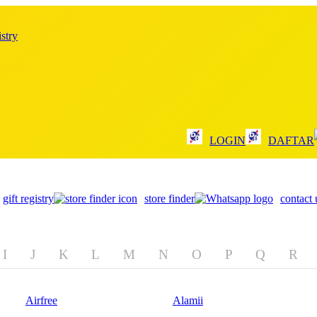
istry
LOGIN
DAFTAR
gift registry
store finder
contact 
I
J
K
L
M
N
O
P
Q
R
Airfree
Alamii